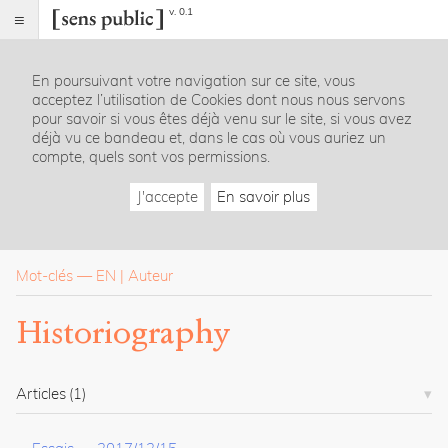
v. 0.1
Sens
public
En poursuivant votre navigation sur ce site, vous
Index
acceptez l’utilisation de Cookies dont nous nous servons
Rubriques
pour savoir si vous êtes déjà venu sur le site, si vous avez
déjà vu ce bandeau et, dans le cas où vous auriez un
compte, quels sont vos permissions.
Essais
Chroniques
J'accepte
En savoir plus
Entretiens
Lectures
Créations
Dossiers
Mot-clés
—
EN
Auteur
La
Historiography
revue
Accueil
Présentation
Articles
(1)
Publier
Contact
À