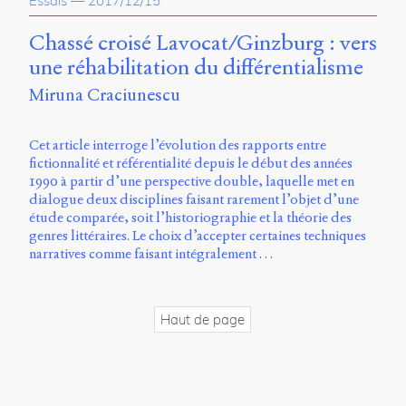
Essais
—
2017/12/15
propos
du
Chassé croisé Lavocat/Ginzburg : vers
site
une réhabilitation du différentialisme
Archipel
Miruna Craciunescu
En
ligne
Cet article interroge l’évolution des rapports entre
fictionnalité et référentialité depuis le début des années
Mastodon
1990 à partir d’une perspective double, laquelle met en
dialogue deux disciplines faisant rarement l’objet d’une
étude comparée, soit l’historiographie et la théorie des
Université
genres littéraires. Le choix d’accepter certaines techniques
de
narratives comme faisant intégralement …
Sherbrooke
Campus
de
Longueuil
Haut de page
Local
B1-
12723
150
Pl.