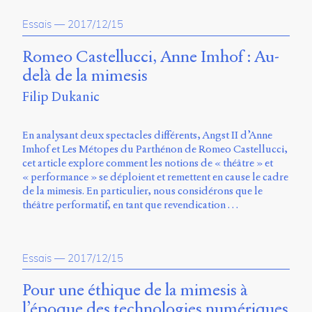
propos
Essais
—
2017/12/15
du
site
Archipel
Romeo Castellucci, Anne Imhof : Au-
delà de la mimesis
En
Filip Dukanic
ligne
Mastodon
En analysant deux spectacles différents, Angst II d’Anne
Imhof et Les Métopes du Parthénon de Romeo Castellucci,
cet article explore comment les notions de « théâtre » et
Université
« performance » se déploient et remettent en cause le cadre
de
de la mimesis. En particulier, nous considérons que le
Sherbrooke
théâtre performatif, en tant que revendication …
Campus
de
Longueuil
Local
Essais
—
2017/12/15
B1-
12723
Pour une éthique de la mimesis à
150
l’époque des technologies numériques
Pl.