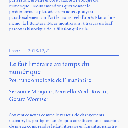
par Platon, est-elle encore valable à l’époque du
Storm
numérique ? Nous entendons questionner le
Type
positionnement platonicien en nous appuyant
Foundry
paradoxalement sur l’art le moins réel d’après Platon lui-
et
même : la littérature. Nous montrerons, à travers un bref
Muli
parcours historique de la filiation qui de la …
de
Vernon
Adams.
Essais
—
2016/12/22
Ce
site
Le fait littéraire au temps du
a
numérique
été
conçu
Pour une ontologie de l’imaginaire
par
Julie
Servanne Monjour
Marcello Vitali-Rosati
Blanc,
Gérard Wormser
Maxime
Bouton,
Jérémy
Souvent conçues comme le vecteur de changements
De
majeurs, les pratiques numériques constituent une occasion
Barros,
de mieux comprendre le fait littéraire en faisant apparaître