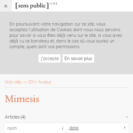
v. 0.1
Sens
public
En poursuivant votre navigation sur ce site, vous
Index
acceptez l’utilisation de Cookies dont nous nous servons
Rubriques
pour savoir si vous êtes déjà venu sur le site, si vous avez
déjà vu ce bandeau et, dans le cas où vous auriez un
compte, quels sont vos permissions.
Essais
Chroniques
J'accepte
En savoir plus
Entretiens
Lectures
Créations
Dossiers
Mot-clés
—
EN
Auteur
La
Mimesis
revue
Accueil
Présentation
Articles
(4)
Publier
Contact
date
nom
À