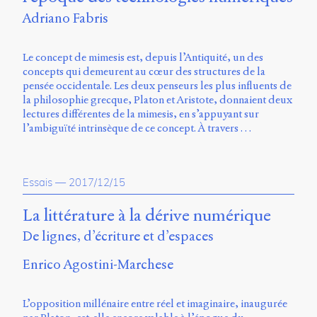
Charles-
Adriano Fabris
Le
Moyne
Longueuil
Le concept de mimesis est, depuis l’Antiquité, un des
(QC)
concepts qui demeurent au cœur des structures de la
J4K
pensée occidentale. Les deux penseurs les plus influents de
0B7
la philosophie grecque, Platon et Aristote, donnaient deux
Canada
lectures différentes de la mimesis, en s’appuyant sur
l’ambiguïté intrinsèque de ce concept. À travers …
ISSN
2104-
3272
Essais
—
2017/12/15
Sens
public
La littérature à la dérive numérique
v.
0.1
De lignes, d’écriture et d’espaces
(2020/03)
Enrico Agostini-Marchese
Typographies
:
Jannon
L’opposition millénaire entre réel et imaginaire, inaugurée
de