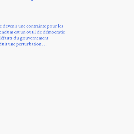
de devenir une contrainte pour les
endum est un outil de démocratie
 défauts du gouvernement
oduit une perturbation …