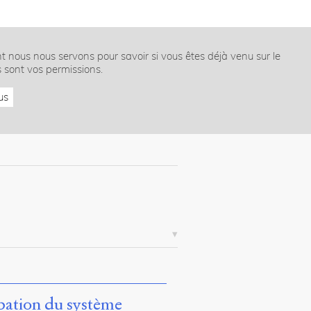
nt nous nous servons pour savoir si vous êtes déjà venu sur le
s sont vos permissions.
us
rbation du système