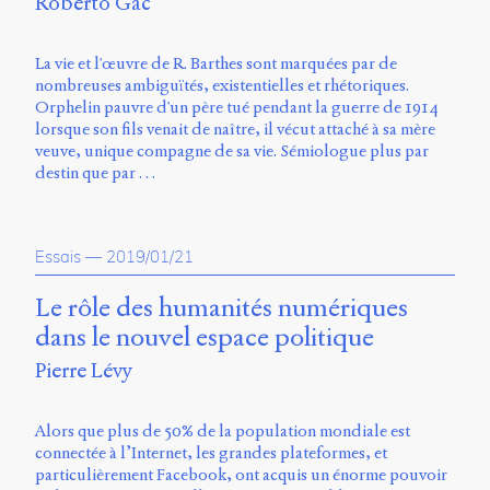
Roberto Gac
Storm
Type
Foundry
La vie et l'œuvre de R. Barthes sont marquées par de
et
nombreuses ambiguïtés, existentielles et rhétoriques.
Muli
Orphelin pauvre d'un père tué pendant la guerre de 1914
de
lorsque son fils venait de naître, il vécut attaché à sa mère
Vernon
veuve, unique compagne de sa vie. Sémiologue plus par
Adams.
destin que par …
Ce
site
a
Essais
—
2019/01/21
été
conçu
Le rôle des humanités numériques
par
dans le nouvel espace politique
Julie
Blanc,
Pierre Lévy
Maxime
Bouton,
Jérémy
Alors que plus de 50% de la population mondiale est
De
connectée à l’Internet, les grandes plateformes, et
Barros,
particulièrement Facebook, ont acquis un énorme pouvoir