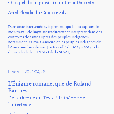
O papel do linguista tradutor-intérprete
Charles-
Le
Ariel Pheula do Couto e Silva
Moyne
Longueuil
(QC)
Dans cette intervention, je présente quelques aspects de
J4K
mon travail de linguiste traducteur et interprète dans des
0B7
contextes de santé auprès des peuples indigènes,
Canada
notamment les Avá-Canoeiro et les peuples indigènes de
l’Amazonie brésilienne. J’ai travaillé de 2014 à 2017, à la
ISSN
demande de la FUNAI et de la SESAI, …
2104-
3272
Sens
Essais
—
2021/04/26
public
v.
L'Énigme romanesque de Roland
0.1
(2020/03)
Barthes
Typographies
De la théorie du Texte à la théorie de
:
l'Intertexte
Jannon
de