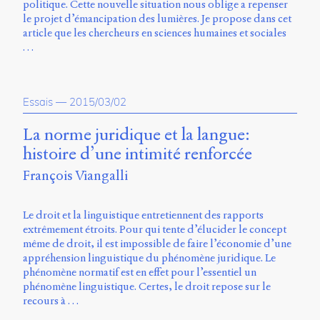
Émile
politique. Cette nouvelle situation nous oblige a repenser
Greis,
le projet d’émancipation des lumières. Je propose dans cet
Timothée
article que les chercheurs en sciences humaines et sociales
Guicherd,
…
Servanne
Monjour,
Nicolas
Sauret
Essais
—
2015/03/02
et
Marcello
La norme juridique et la langue:
Vitali-
histoire d’une intimité renforcée
Rosati,
de
François Viangalli
2018
à
2020.
Le droit et la linguistique entretiennent des rapports
extrêmement étroits. Pour qui tente d’élucider le concept
même de droit, il est impossible de faire l’économie d’une
appréhension linguistique du phénomène juridique. Le
phénomène normatif est en effet pour l’essentiel un
phénomène linguistique. Certes, le droit repose sur le
recours à …