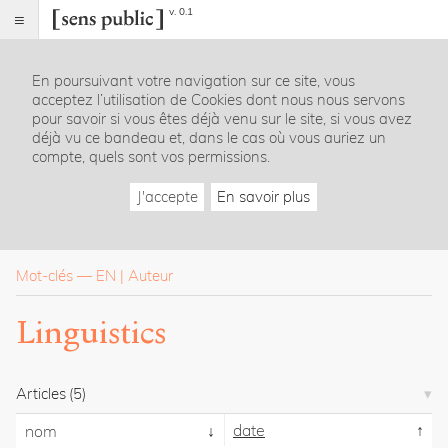
v. 0.1
Sens
public
En poursuivant votre navigation sur ce site, vous
Index
acceptez l’utilisation de Cookies dont nous nous servons
Rubriques
pour savoir si vous êtes déjà venu sur le site, si vous avez
déjà vu ce bandeau et, dans le cas où vous auriez un
compte, quels sont vos permissions.
Essais
Chroniques
J'accepte
En savoir plus
Entretiens
Lectures
Créations
Dossiers
Mot-clés
—
EN
Auteur
La
Linguistics
revue
Accueil
Présentation
Articles
(5)
Publier
Contact
date
nom
À