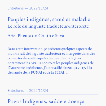
propos
Entretiens
—
2022/11/24
du
site
Archipel
Peuples indigènes, santé et maladie
Le rôle du linguiste traducteur-interprète
En
ligne
Ariel Pheula do Couto e Silva
Mastodon
Dans cette intervention, je présente quelques aspects de
mon travail de linguiste traducteur et interprète dans des
Université
contextes de santé auprès des peuples indigènes,
de
notamment les Avá-Canoeiro et les peuples indigènes de
Sherbrooke
l’Amazonie brésilienne. J’ai travaillé de 2014 à 2017, à la
Campus
demande de la FUNAI et de la SESAI, …
de
Longueuil
Local
B1-
Entretiens
—
2022/11/24
12723
150
Povos Indígenas, saúde e doença
Pl.