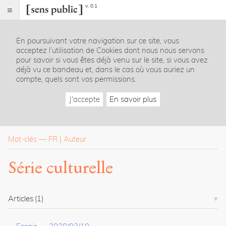
v. 0.1
Sens
public
En poursuivant votre navigation sur ce site, vous
Index
acceptez l’utilisation de Cookies dont nous nous servons
Rubriques
pour savoir si vous êtes déjà venu sur le site, si vous avez
déjà vu ce bandeau et, dans le cas où vous auriez un
compte, quels sont vos permissions.
Essais
Chroniques
J'accepte
En savoir plus
Entretiens
Lectures
Créations
Dossiers
Mot-clés
—
FR
Auteur
La
Série culturelle
revue
Accueil
Présentation
Articles
(1)
Publier
Contact
À