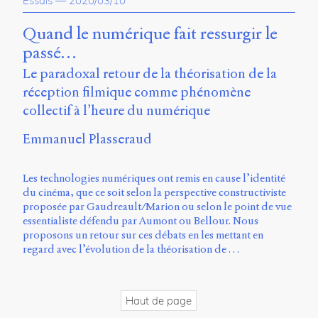
Essais
—
2020/03/10
propos
du
Quand le numérique fait ressurgir le
site
passé…
Archipel
Le paradoxal retour de la théorisation de la
En
réception filmique comme phénomène
ligne
collectif à l’heure du numérique
Mastodon
Emmanuel Plasseraud
Université
Les technologies numériques ont remis en cause l’identité
de
du cinéma, que ce soit selon la perspective constructiviste
Sherbrooke
proposée par Gaudreault/Marion ou selon le point de vue
Campus
essentialiste défendu par Aumont ou Bellour. Nous
de
proposons un retour sur ces débats en les mettant en
Longueuil
regard avec l’évolution de la théorisation de …
Local
B1-
12723
150
Haut de page
Pl.