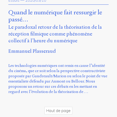
Essais
—
2020/03/10
propos
du
Quand le numérique fait ressurgir le
site
passé…
Archipel
Le paradoxal retour de la théorisation de la
En
réception filmique comme phénomène
ligne
collectif à l’heure du numérique
Mastodon
Emmanuel Plasseraud
Université
Les technologies numériques ont remis en cause l’identité
de
du cinéma, que ce soit selon la perspective constructiviste
Sherbrooke
proposée par Gaudreault/Marion ou selon le point de vue
Campus
essentialiste défendu par Aumont ou Bellour. Nous
de
proposons un retour sur ces débats en les mettant en
Longueuil
regard avec l’évolution de la théorisation de …
Local
B1-
12723
150
Haut de page
Pl.