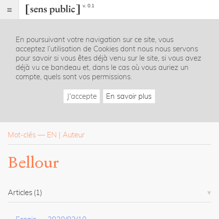
v. 0.1
Sens
public
En poursuivant votre navigation sur ce site, vous
Index
acceptez l’utilisation de Cookies dont nous nous servons
Rubriques
pour savoir si vous êtes déjà venu sur le site, si vous avez
déjà vu ce bandeau et, dans le cas où vous auriez un
compte, quels sont vos permissions.
Essais
Chroniques
J'accepte
En savoir plus
Entretiens
Lectures
Créations
Dossiers
Mot-clés
—
EN
Auteur
La
Bellour
revue
Accueil
Présentation
Articles
(1)
Publier
Contact
À