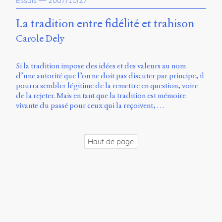
Essais
—
2007/10/27
propos
du
La tradition entre fidélité et trahison
site
Carole Dely
Archipel
En
Si la tradition impose des idées et des valeurs au nom
ligne
d’une autorité que l’on ne doit pas discuter par principe, il
pourra sembler légitime de la remettre en question, voire
Mastodon
de la rejeter. Mais en tant que la tradition est mémoire
vivante du passé pour ceux qui la reçoivent, …
Université
de
Sherbrooke
Haut de page
Campus
de
Longueuil
Local
B1-
12723
150
Pl.