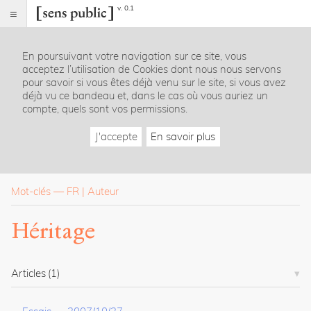
v. 0.1
Sens
public
En poursuivant votre navigation sur ce site, vous
Index
acceptez l’utilisation de Cookies dont nous nous servons
Rubriques
pour savoir si vous êtes déjà venu sur le site, si vous avez
déjà vu ce bandeau et, dans le cas où vous auriez un
compte, quels sont vos permissions.
Essais
Chroniques
J'accepte
En savoir plus
Entretiens
Lectures
Créations
Dossiers
Mot-clés
—
FR
Auteur
La
Héritage
revue
Accueil
Présentation
Articles
(1)
Publier
Contact
À