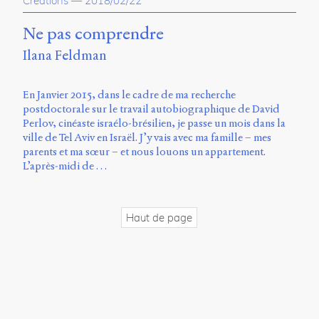
Creations
—
2018/02/22
propos
du
Ne pas comprendre
site
Ilana Feldman
Archipel
En
En Janvier 2015, dans le cadre de ma recherche
ligne
postdoctorale sur le travail autobiographique de David
Perlov, cinéaste israélo-brésilien, je passe un mois dans la
Mastodon
ville de Tel Aviv en Israël. J’y vais avec ma famille – mes
parents et ma sœur – et nous louons un appartement.
L’après-midi de …
Université
de
Sherbrooke
Campus
Haut de page
de
Longueuil
Local
B1-
12723
150
Pl.