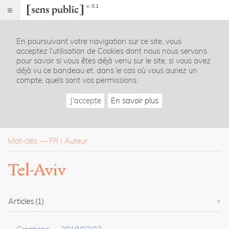
v. 0.1
Sens
public
En poursuivant votre navigation sur ce site, vous
Index
acceptez l’utilisation de Cookies dont nous nous servons
Rubriques
pour savoir si vous êtes déjà venu sur le site, si vous avez
déjà vu ce bandeau et, dans le cas où vous auriez un
compte, quels sont vos permissions.
Essais
Chroniques
J'accepte
En savoir plus
Entretiens
Lectures
Créations
Dossiers
Mot-clés
—
FR
Auteur
La
Tel-Aviv
revue
Accueil
Présentation
Articles
(1)
Publier
Contact
À