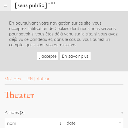
v. 0.1
Sens
public
En poursuivant votre navigation sur ce site, vous
Index
acceptez l’utilisation de Cookies dont nous nous servons
Rubriques
pour savoir si vous êtes déjà venu sur le site, si vous avez
déjà vu ce bandeau et, dans le cas où vous auriez un
compte, quels sont vos permissions.
Essais
Chroniques
J'accepte
En savoir plus
Entretiens
Lectures
Créations
Dossiers
Mot-clés
—
EN
Auteur
La
Theater
revue
Accueil
Présentation
Articles
(3)
Publier
Contact
date
nom
À