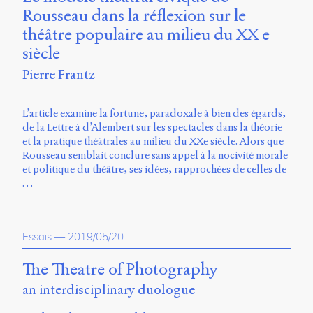
Charles-
Rousseau dans la réflexion sur le
Le
théâtre populaire au milieu du XX e
Moyne
siècle
Longueuil
(QC)
Pierre Frantz
J4K
0B7
Canada
L’article examine la fortune, paradoxale à bien des égards,
de la Lettre à d’Alembert sur les spectacles dans la théorie
ISSN
et la pratique théâtrales au milieu du XXe siècle. Alors que
2104-
Rousseau semblait conclure sans appel à la nocivité morale
3272
et politique du théâtre, ses idées, rapprochées de celles de
…
Sens
public
v.
0.1
Essais
—
2019/05/20
(2020/03)
The Theatre of Photography
Typographies
:
an interdisciplinary duologue
Jannon
de