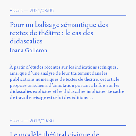
propos
Essais
—
2021/03/05
du
site
Archipel
Pour un balisage sémantique des
textes de théâtre : le cas des
En
didascalies
ligne
Ioana Galleron
Mastodon
À partir d’études récentes sur les indications scéniques,
ainsi que d’une analyse de leur traitement dans les
Université
publications numériques de textes de théâtre, cet article
de
propose un schéma d’annotation portant à la fois sur les
Sherbrooke
didascalies explicites et les didascalies implicites. Le cadre
Campus
de travail envisagé est celui des éditions …
de
Longueuil
Local
B1-
Essais
—
2019/09/30
12723
150
Le modèle théâtral civique de
Pl.