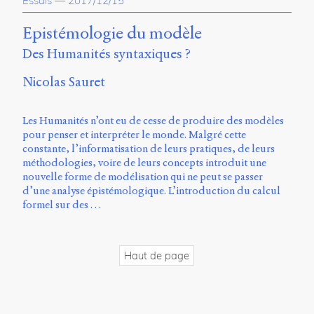
Essais
—
2017/12/15
propos
du
Epistémologie du modèle
site
Des Humanités syntaxiques ?
Archipel
Nicolas Sauret
En
ligne
Les Humanités n’ont eu de cesse de produire des modèles
Mastodon
pour penser et interpréter le monde. Malgré cette
constante, l’informatisation de leurs pratiques, de leurs
méthodologies, voire de leurs concepts introduit une
Université
nouvelle forme de modélisation qui ne peut se passer
de
d’une analyse épistémologique. L’introduction du calcul
Sherbrooke
formel sur des …
Campus
de
Longueuil
Local
Haut de page
B1-
12723
150
Pl.