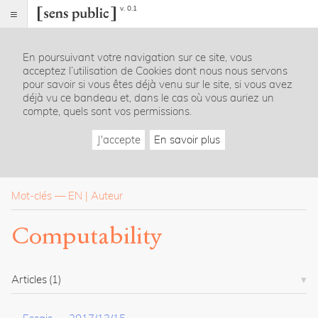
v. 0.1
Sens
public
En poursuivant votre navigation sur ce site, vous
Index
acceptez l’utilisation de Cookies dont nous nous servons
Rubriques
pour savoir si vous êtes déjà venu sur le site, si vous avez
déjà vu ce bandeau et, dans le cas où vous auriez un
compte, quels sont vos permissions.
Essais
Chroniques
J'accepte
En savoir plus
Entretiens
Lectures
Créations
Dossiers
Mot-clés
—
EN
Auteur
La
Computability
revue
Accueil
Présentation
Articles
(1)
Publier
Contact
À