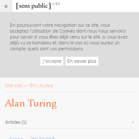
v. 0.1
Sens
public
En poursuivant votre navigation sur ce site, vous
Index
acceptez l’utilisation de Cookies dont nous nous servons
Rubriques
pour savoir si vous êtes déjà venu sur le site, si vous avez
déjà vu ce bandeau et, dans le cas où vous auriez un
compte, quels sont vos permissions.
Essais
Chroniques
J'accepte
En savoir plus
Entretiens
Lectures
Créations
Dossiers
Mot-clés
—
EN
Auteur
La
Alan Turing
revue
Accueil
Présentation
Articles
(1)
Publier
Contact
À