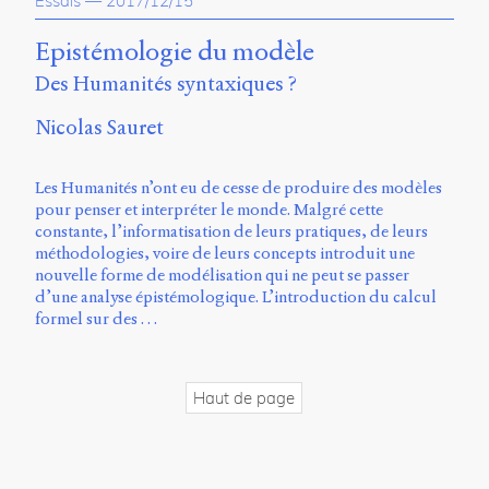
Essais
—
2017/12/15
propos
du
Epistémologie du modèle
site
Des Humanités syntaxiques ?
Archipel
Nicolas Sauret
En
ligne
Les Humanités n’ont eu de cesse de produire des modèles
Mastodon
pour penser et interpréter le monde. Malgré cette
constante, l’informatisation de leurs pratiques, de leurs
méthodologies, voire de leurs concepts introduit une
Université
nouvelle forme de modélisation qui ne peut se passer
de
d’une analyse épistémologique. L’introduction du calcul
Sherbrooke
formel sur des …
Campus
de
Longueuil
Local
Haut de page
B1-
12723
150
Pl.