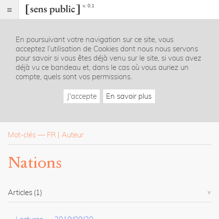
v. 0.1
Sens
public
En poursuivant votre navigation sur ce site, vous
Index
acceptez l’utilisation de Cookies dont nous nous servons
Rubriques
pour savoir si vous êtes déjà venu sur le site, si vous avez
déjà vu ce bandeau et, dans le cas où vous auriez un
compte, quels sont vos permissions.
Essais
Chroniques
J'accepte
En savoir plus
Entretiens
Lectures
Créations
Dossiers
Mot-clés
—
FR
Auteur
La
Nations
revue
Accueil
Présentation
Articles
(1)
Publier
Contact
À