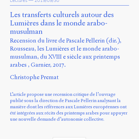
Lectures
—
2019/09/30
propos
du
Les transferts culturels autour des
site
Lumières dans le monde arabo-
Archipel
musulman
En
Recension du livre de Pascale Pellerin (dir.),
ligne
Rousseau, les Lumières et le monde arabo-
musulman, du XVIII e siècle aux printemps
Mastodon
arabes , Garnier, 2017.
Université
Christophe Premat
de
Sherbrooke
Campus
L’article propose une recension critique de l’ouvrage
de
publié sous la direction de Pascale Pellerin analysant la
Longueuil
manière dont les références aux Lumières européennes ont
Local
été intégrées aux récits des printemps arabes pour appuyer
B1-
une nouvelle demande d’autonomie collective.
12723
150
Pl.