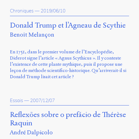
propos
Chroniques
—
2019/06/10
du
site
Archipel
Donald Trump et l’Agneau de Scythie
Benoît Melançon
En
ligne
En 1751, dans le premier volume de l’Encyclopédie,
Mastodon
Diderot signe l’article « Agnus Scythicus ». Il y conteste
l’existence de cette plante mythique, puis il propose une
leçon de méthode scientifico-historique. Qu’arriverait-il si
Université
Donald Trump lisait cet article ?
de
Sherbrooke
Campus
de
Essais
—
2007/12/07
Longueuil
Local
Reflexões sobre o prefácio de Thérèse
B1-
Raquin
12723
150
André Dalpicolo
Pl.