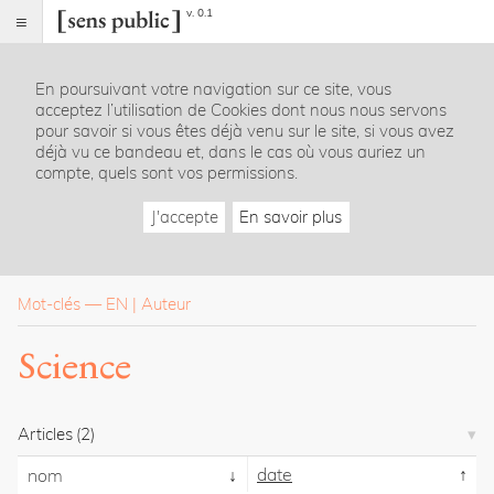
v. 0.1
Sens
public
En poursuivant votre navigation sur ce site, vous
Index
acceptez l’utilisation de Cookies dont nous nous servons
Rubriques
pour savoir si vous êtes déjà venu sur le site, si vous avez
déjà vu ce bandeau et, dans le cas où vous auriez un
compte, quels sont vos permissions.
Essais
Chroniques
J'accepte
En savoir plus
Entretiens
Lectures
Créations
Dossiers
Mot-clés
—
EN
Auteur
La
Science
revue
Accueil
Présentation
Articles
(2)
Publier
Contact
date
nom
À