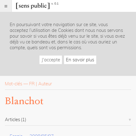
v. 0.1
Sens
public
En poursuivant votre navigation sur ce site, vous
Index
acceptez l’utilisation de Cookies dont nous nous servons
Rubriques
pour savoir si vous êtes déjà venu sur le site, si vous avez
déjà vu ce bandeau et, dans le cas où vous auriez un
compte, quels sont vos permissions.
Essais
Chroniques
J'accepte
En savoir plus
Entretiens
Lectures
Créations
Dossiers
Mot-clés
—
FR
Auteur
La
Blanchot
revue
Accueil
Présentation
Articles
(1)
Publier
Contact
À