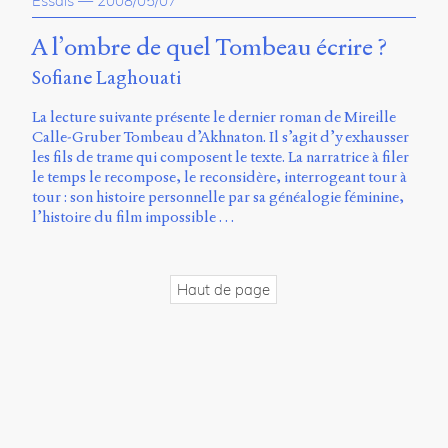
Essais
—
2008/05/07
propos
du
A l’ombre de quel Tombeau écrire ?
site
Sofiane Laghouati
Archipel
La lecture suivante présente le dernier roman de Mireille
En
Calle-Gruber Tombeau d’Akhnaton. Il s’agit d’y exhausser
ligne
les fils de trame qui composent le texte. La narratrice à filer
le temps le recompose, le reconsidère, interrogeant tour à
Mastodon
tour : son histoire personnelle par sa généalogie féminine,
l’histoire du film impossible …
Université
de
Sherbrooke
Haut de page
Campus
de
Longueuil
Local
B1-
12723
150
Pl.