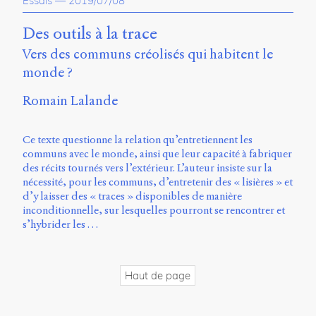
Essais
—
2019/07/08
propos
du
Des outils à la trace
site
Vers des communs créolisés qui habitent le
Archipel
monde ?
En
ligne
Romain Lalande
Mastodon
Ce texte questionne la relation qu’entretiennent les
communs avec le monde, ainsi que leur capacité à fabriquer
des récits tournés vers l’extérieur. L’auteur insiste sur la
Université
nécessité, pour les communs, d’entretenir des « lisières » et
de
d’y laisser des « traces » disponibles de manière
Sherbrooke
inconditionnelle, sur lesquelles pourront se rencontrer et
Campus
s’hybrider les …
de
Longueuil
Local
B1-
Haut de page
12723
150
Pl.