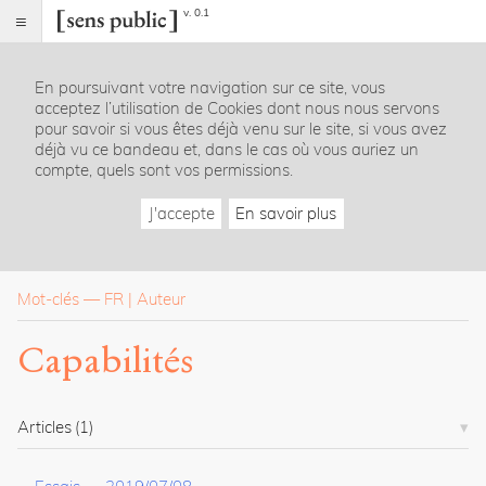
v. 0.1
Sens
public
En poursuivant votre navigation sur ce site, vous
Index
acceptez l’utilisation de Cookies dont nous nous servons
Rubriques
pour savoir si vous êtes déjà venu sur le site, si vous avez
déjà vu ce bandeau et, dans le cas où vous auriez un
compte, quels sont vos permissions.
Essais
Chroniques
J'accepte
En savoir plus
Entretiens
Lectures
Créations
Dossiers
Mot-clés
—
FR
Auteur
La
Capabilités
revue
Accueil
Présentation
Articles
(1)
Publier
Contact
À