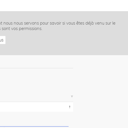
nt nous nous servons pour savoir si vous êtes déjà venu sur le
s sont vos permissions.
us