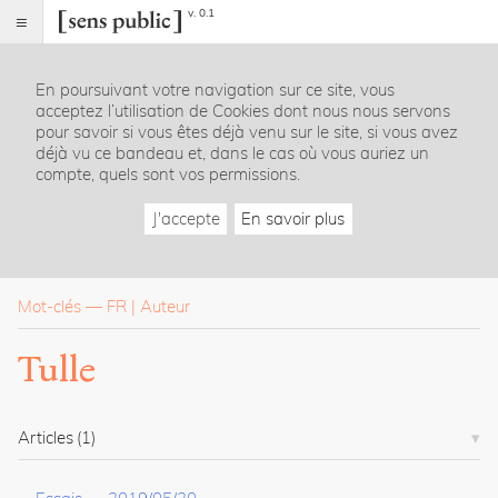
v. 0.1
Sens
public
En poursuivant votre navigation sur ce site, vous
Index
acceptez l’utilisation de Cookies dont nous nous servons
Rubriques
pour savoir si vous êtes déjà venu sur le site, si vous avez
déjà vu ce bandeau et, dans le cas où vous auriez un
compte, quels sont vos permissions.
Essais
Chroniques
J'accepte
En savoir plus
Entretiens
Lectures
Créations
Dossiers
Mot-clés
—
FR
Auteur
La
Tulle
revue
Accueil
Présentation
Articles
(1)
Publier
Contact
À