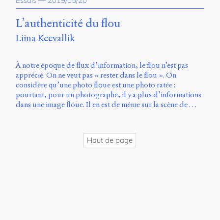
Essais
—
2019/05/20
propos
du
L’authenticité du flou
site
Liina Keevallik
Archipel
En
À notre époque de flux d’information, le flou n’est pas
ligne
apprécié. On ne veut pas « rester dans le flou ». On
considère qu’une photo floue est une photo ratée :
Mastodon
pourtant, pour un photographe, il y a plus d’informations
dans une image floue. Il en est de même sur la scène de …
Université
de
Sherbrooke
Haut de page
Campus
de
Longueuil
Local
B1-
12723
150
Pl.