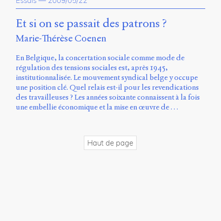
Essais
—
2009/05/22
propos
du
Et si on se passait des patrons ?
site
Marie-Thérèse Coenen
Archipel
En Belgique, la concertation sociale comme mode de
En
régulation des tensions sociales est, après 1945,
ligne
institutionnalisée. Le mouvement syndical belge y occupe
une position clé. Quel relais est-il pour les revendications
Mastodon
des travailleuses ? Les années soixante connaissent à la fois
une embellie économique et la mise en œuvre de …
Université
de
Sherbrooke
Haut de page
Campus
de
Longueuil
Local
B1-
12723
150
Pl.