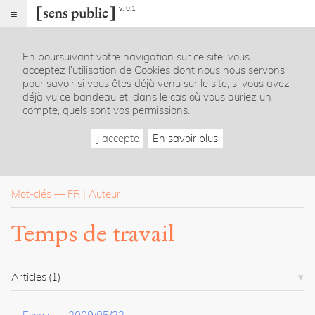
v. 0.1
Sens
public
En poursuivant votre navigation sur ce site, vous
Index
acceptez l’utilisation de Cookies dont nous nous servons
Rubriques
pour savoir si vous êtes déjà venu sur le site, si vous avez
déjà vu ce bandeau et, dans le cas où vous auriez un
compte, quels sont vos permissions.
Essais
Chroniques
J'accepte
En savoir plus
Entretiens
Lectures
Créations
Dossiers
Mot-clés
—
FR
Auteur
La
Temps de travail
revue
Accueil
Présentation
Articles
(1)
Publier
Contact
À