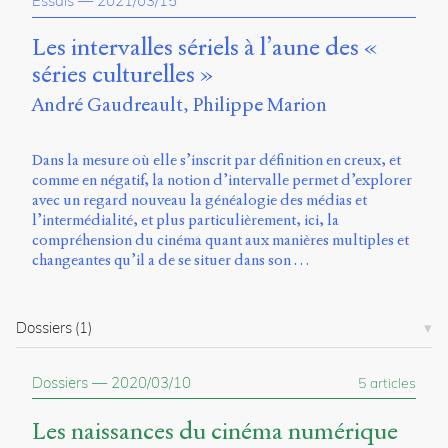
Essais
—
2021/03/15
propos
du
Les intervalles sériels à l’aune des «
site
séries culturelles »
Archipel
André Gaudreault
Philippe Marion
En
ligne
Dans la mesure où elle s’inscrit par définition en creux, et
comme en négatif, la notion d’intervalle permet d’explorer
Mastodon
avec un regard nouveau la généalogie des médias et
l’intermédialité, et plus particulièrement, ici, la
compréhension du cinéma quant aux manières multiples et
Université
changeantes qu’il a de se situer dans son …
de
Sherbrooke
Campus
de
Dossiers
(1)
Longueuil
Local
B1-
Dossiers
—
2020/03/10
5 articles
12723
150
Les naissances du cinéma numérique
Pl.