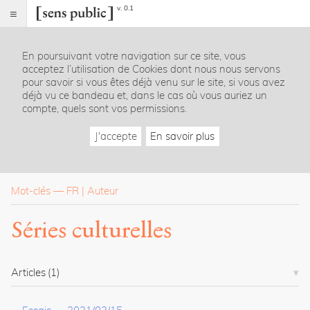
v. 0.1
Sens
public
En poursuivant votre navigation sur ce site, vous
Index
acceptez l’utilisation de Cookies dont nous nous servons
Rubriques
pour savoir si vous êtes déjà venu sur le site, si vous avez
déjà vu ce bandeau et, dans le cas où vous auriez un
compte, quels sont vos permissions.
Essais
Chroniques
J'accepte
En savoir plus
Entretiens
Lectures
Créations
Dossiers
Mot-clés
—
FR
Auteur
La
Séries culturelles
revue
Accueil
Présentation
Articles
(1)
Publier
Contact
À