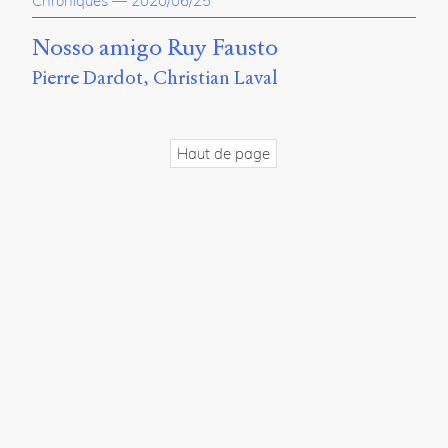
Chroniques
—
2020/06/25
propos
du
Nosso amigo Ruy Fausto
site
Pierre Dardot
Christian Laval
Archipel
En
ligne
Haut de page
Mastodon
Université
de
Sherbrooke
Campus
de
Longueuil
Local
B1-
12723
150
Pl.