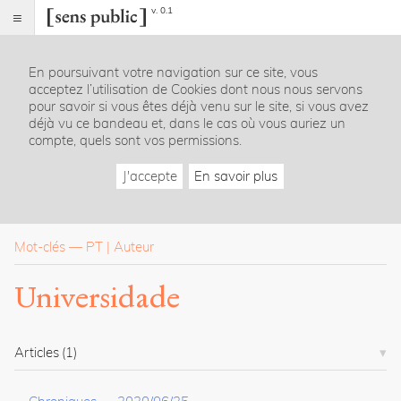
v. 0.1
Sens
public
En poursuivant votre navigation sur ce site, vous
Index
acceptez l’utilisation de Cookies dont nous nous servons
Rubriques
pour savoir si vous êtes déjà venu sur le site, si vous avez
déjà vu ce bandeau et, dans le cas où vous auriez un
compte, quels sont vos permissions.
Essais
Chroniques
J'accepte
En savoir plus
Entretiens
Lectures
Créations
Dossiers
Mot-clés
—
PT
Auteur
La
Universidade
revue
Accueil
Présentation
Articles
(1)
Publier
Contact
À