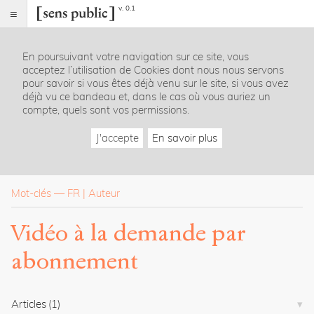
v. 0.1
Sens
public
En poursuivant votre navigation sur ce site, vous
Index
acceptez l’utilisation de Cookies dont nous nous servons
Rubriques
pour savoir si vous êtes déjà venu sur le site, si vous avez
déjà vu ce bandeau et, dans le cas où vous auriez un
compte, quels sont vos permissions.
Essais
Chroniques
J'accepte
En savoir plus
Entretiens
Lectures
Créations
Dossiers
Mot-clés
—
FR
Auteur
La
Vidéo à la demande par
revue
abonnement
Accueil
Présentation
Publier
Contact
Articles
(1)
À