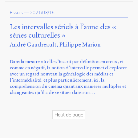
propos
du
Essais
—
2021/03/15
site
Archipel
Les intervalles sériels à l’aune des «
séries culturelles »
En
ligne
André Gaudreault
Philippe Marion
Mastodon
Dans la mesure où elle s’inscrit par définition en creux, et
comme en négatif, la notion d’intervalle permet d’explorer
avec un regard nouveau la généalogie des médias et
Université
l’intermédialité, et plus particulièrement, ici, la
de
compréhension du cinéma quant aux manières multiples et
Sherbrooke
changeantes qu’il a de se situer dans son …
Campus
de
Longueuil
Local
Haut de page
B1-
12723
150
Pl.