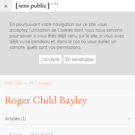
v. 0.1
Sens
public
En poursuivant votre navigation sur ce site, vous
Index
acceptez l’utilisation de Cookies dont nous nous servons
Rubriques
pour savoir si vous êtes déjà venu sur le site, si vous avez
déjà vu ce bandeau et, dans le cas où vous auriez un
compte, quels sont vos permissions.
Essais
Chroniques
J'accepte
En savoir plus
Entretiens
Lectures
Créations
Dossiers
Mot-clés
—
FR
Auteur
La
Roger Child Bayley
revue
Accueil
Présentation
Articles
(1)
Publier
Contact
À