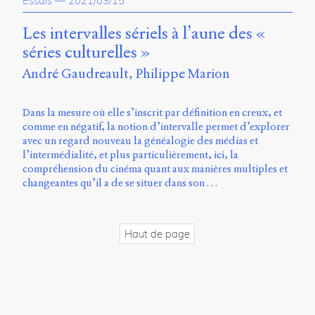
Essais
—
2021/03/15
propos
du
Les intervalles sériels à l’aune des «
site
séries culturelles »
Archipel
André Gaudreault
Philippe Marion
En
ligne
Dans la mesure où elle s’inscrit par définition en creux, et
comme en négatif, la notion d’intervalle permet d’explorer
Mastodon
avec un regard nouveau la généalogie des médias et
l’intermédialité, et plus particulièrement, ici, la
compréhension du cinéma quant aux manières multiples et
Université
changeantes qu’il a de se situer dans son …
de
Sherbrooke
Campus
de
Haut de page
Longueuil
Local
B1-
12723
150
Pl.