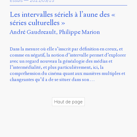
Essais
—
2021/03/15
propos
du
Les intervalles sériels à l’aune des «
site
séries culturelles »
Archipel
André Gaudreault
Philippe Marion
En
ligne
Dans la mesure où elle s’inscrit par définition en creux, et
comme en négatif, la notion d’intervalle permet d’explorer
Mastodon
avec un regard nouveau la généalogie des médias et
l’intermédialité, et plus particulièrement, ici, la
compréhension du cinéma quant aux manières multiples et
Université
changeantes qu’il a de se situer dans son …
de
Sherbrooke
Campus
de
Haut de page
Longueuil
Local
B1-
12723
150
Pl.