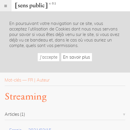
v. 0.1
Sens
public
En poursuivant votre navigation sur ce site, vous
Index
acceptez l’utilisation de Cookies dont nous nous servons
Rubriques
pour savoir si vous êtes déjà venu sur le site, si vous avez
déjà vu ce bandeau et, dans le cas où vous auriez un
compte, quels sont vos permissions.
Essais
Chroniques
J'accepte
En savoir plus
Entretiens
Lectures
Créations
Dossiers
Mot-clés
—
FR
Auteur
La
Streaming
revue
Accueil
Présentation
Articles
(1)
Publier
Contact
À