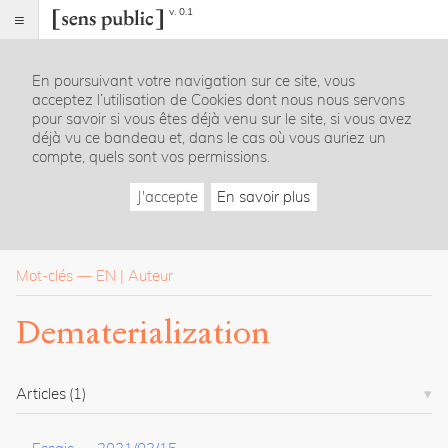
v. 0.1
Sens
public
En poursuivant votre navigation sur ce site, vous
Index
acceptez l’utilisation de Cookies dont nous nous servons
Rubriques
pour savoir si vous êtes déjà venu sur le site, si vous avez
déjà vu ce bandeau et, dans le cas où vous auriez un
compte, quels sont vos permissions.
Essais
Chroniques
J'accepte
En savoir plus
Entretiens
Lectures
Créations
Dossiers
Mot-clés
—
EN
Auteur
La
Dematerialization
revue
Accueil
Présentation
Articles
(1)
Publier
Contact
À