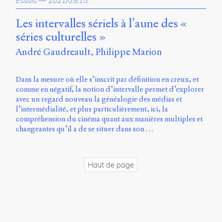
Essais
—
2021/03/15
propos
du
Les intervalles sériels à l’aune des «
site
séries culturelles »
Archipel
André Gaudreault
Philippe Marion
En
ligne
Dans la mesure où elle s’inscrit par définition en creux, et
comme en négatif, la notion d’intervalle permet d’explorer
Mastodon
avec un regard nouveau la généalogie des médias et
l’intermédialité, et plus particulièrement, ici, la
compréhension du cinéma quant aux manières multiples et
Université
changeantes qu’il a de se situer dans son …
de
Sherbrooke
Campus
de
Haut de page
Longueuil
Local
B1-
12723
150
Pl.