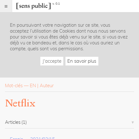
v. 0.1
Sens
public
En poursuivant votre navigation sur ce site, vous
Index
acceptez l’utilisation de Cookies dont nous nous servons
Rubriques
pour savoir si vous êtes déjà venu sur le site, si vous avez
déjà vu ce bandeau et, dans le cas où vous auriez un
compte, quels sont vos permissions.
Essais
Chroniques
J'accepte
En savoir plus
Entretiens
Lectures
Créations
Dossiers
Mot-clés
—
EN
Auteur
La
Netflix
revue
Accueil
Présentation
Articles
(1)
Publier
Contact
À