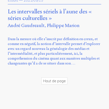
Essais
—
2021/03/15
propos
du
Les intervalles sériels à l’aune des «
site
séries culturelles »
Archipel
André Gaudreault
Philippe Marion
En
ligne
Dans la mesure où elle s’inscrit par définition en creux, et
comme en négatif, la notion d’intervalle permet d’explorer
Mastodon
avec un regard nouveau la généalogie des médias et
l’intermédialité, et plus particulièrement, ici, la
compréhension du cinéma quant aux manières multiples et
Université
changeantes qu’il a de se situer dans son …
de
Sherbrooke
Campus
de
Haut de page
Longueuil
Local
B1-
12723
150
Pl.