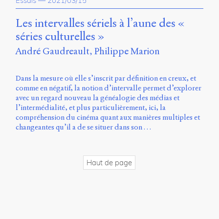
Essais
—
2021/03/15
propos
du
Les intervalles sériels à l’aune des «
site
séries culturelles »
Archipel
André Gaudreault
Philippe Marion
En
ligne
Dans la mesure où elle s’inscrit par définition en creux, et
comme en négatif, la notion d’intervalle permet d’explorer
Mastodon
avec un regard nouveau la généalogie des médias et
l’intermédialité, et plus particulièrement, ici, la
compréhension du cinéma quant aux manières multiples et
Université
changeantes qu’il a de se situer dans son …
de
Sherbrooke
Campus
de
Haut de page
Longueuil
Local
B1-
12723
150
Pl.