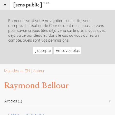
v. 0.1
Sens
public
En poursuivant votre navigation sur ce site, vous
Index
acceptez l’utilisation de Cookies dont nous nous servons
Rubriques
pour savoir si vous êtes déjà venu sur le site, si vous avez
déjà vu ce bandeau et, dans le cas où vous auriez un
compte, quels sont vos permissions.
Essais
Chroniques
J'accepte
En savoir plus
Entretiens
Lectures
Créations
Dossiers
Mot-clés
—
EN
Auteur
La
Raymond Bellour
revue
Accueil
Présentation
Articles
(1)
Publier
Contact
À