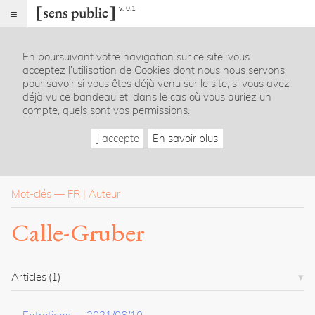
v. 0.1
Sens
public
En poursuivant votre navigation sur ce site, vous
Index
acceptez l’utilisation de Cookies dont nous nous servons
Rubriques
pour savoir si vous êtes déjà venu sur le site, si vous avez
déjà vu ce bandeau et, dans le cas où vous auriez un
compte, quels sont vos permissions.
Essais
Chroniques
J'accepte
En savoir plus
Entretiens
Lectures
Créations
Dossiers
Mot-clés
—
FR
Auteur
La
Calle-Gruber
revue
Accueil
Présentation
Articles
(1)
Publier
Contact
À