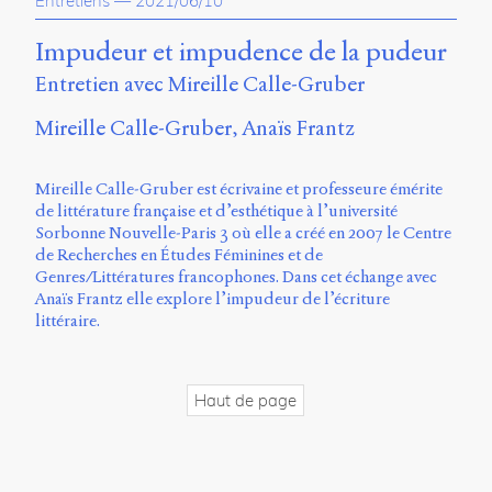
Entretiens
—
2021/06/10
propos
du
Impudeur et impudence de la pudeur
site
Entretien avec Mireille Calle-Gruber
Archipel
Mireille Calle-Gruber
Anaïs Frantz
En
ligne
Mireille Calle-Gruber est écrivaine et professeure émérite
Mastodon
de littérature française et d’esthétique à l’université
Sorbonne Nouvelle-Paris 3 où elle a créé en 2007 le Centre
de Recherches en Études Féminines et de
Université
Genres/Littératures francophones. Dans cet échange avec
de
Anaïs Frantz elle explore l’impudeur de l’écriture
Sherbrooke
littéraire.
Campus
de
Longueuil
Local
Haut de page
B1-
12723
150
Pl.