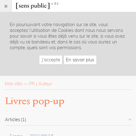
v. 0.1
Sens
public
En poursuivant votre navigation sur ce site, vous
Index
acceptez l’utilisation de Cookies dont nous nous servons
Rubriques
pour savoir si vous êtes déjà venu sur le site, si vous avez
déjà vu ce bandeau et, dans le cas où vous auriez un
compte, quels sont vos permissions.
Essais
Chroniques
J'accepte
En savoir plus
Entretiens
Lectures
Créations
Dossiers
Mot-clés
—
FR
Auteur
La
Livres pop-up
revue
Accueil
Présentation
Articles
(1)
Publier
Contact
À