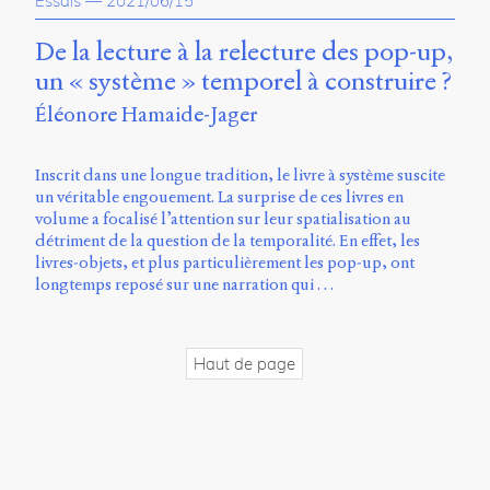
Essais
—
2021/06/15
propos
du
De la lecture à la relecture des pop-up,
site
un « système » temporel à construire ?
Archipel
Éléonore Hamaide-Jager
En
ligne
Inscrit dans une longue tradition, le livre à système suscite
un véritable engouement. La surprise de ces livres en
Mastodon
volume a focalisé l’attention sur leur spatialisation au
détriment de la question de la temporalité. En effet, les
livres-objets, et plus particulièrement les pop-up, ont
Université
longtemps reposé sur une narration qui …
de
Sherbrooke
Campus
de
Haut de page
Longueuil
Local
B1-
12723
150
Pl.