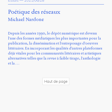
Essais
—
2021/06/28
propos
du
Poétique des réseaux
site
Michael Nardone
Archipel
En
Depuis les années 1990, le dépôt numérique est devenu
ligne
l'une des formes médiatiques les plus importantes pour la
publication, la dissémination et l'entreposage d'oeuvres
Mastodon
littéraires. En incorporant les qualités d'autres plateformes
déjà vitales pour les communautés littéraires et artistiques
alternatives telles que la revue à faible tirage, l'anthologie
Université
et la …
de
Sherbrooke
Campus
de
Haut de page
Longueuil
Local
B1-
12723
150
Pl.