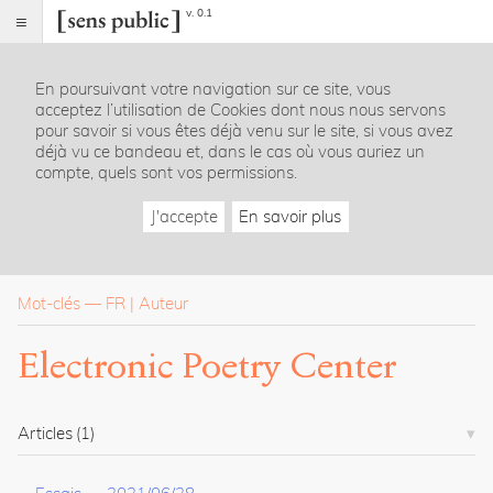
v. 0.1
Sens
public
En poursuivant votre navigation sur ce site, vous
Index
acceptez l’utilisation de Cookies dont nous nous servons
Rubriques
pour savoir si vous êtes déjà venu sur le site, si vous avez
déjà vu ce bandeau et, dans le cas où vous auriez un
compte, quels sont vos permissions.
Essais
Chroniques
J'accepte
En savoir plus
Entretiens
Lectures
Créations
Dossiers
Mot-clés
—
FR
Auteur
La
Electronic Poetry Center
revue
Accueil
Présentation
Articles
(1)
Publier
Contact
À