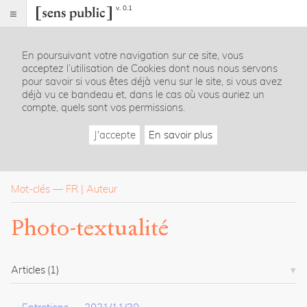
v. 0.1
Sens
public
En poursuivant votre navigation sur ce site, vous
Index
acceptez l’utilisation de Cookies dont nous nous servons
Rubriques
pour savoir si vous êtes déjà venu sur le site, si vous avez
déjà vu ce bandeau et, dans le cas où vous auriez un
compte, quels sont vos permissions.
Essais
Chroniques
J'accepte
En savoir plus
Entretiens
Lectures
Créations
Dossiers
Mot-clés
—
FR
Auteur
La
Photo-textualité
revue
Accueil
Présentation
Articles
(1)
Publier
Contact
À