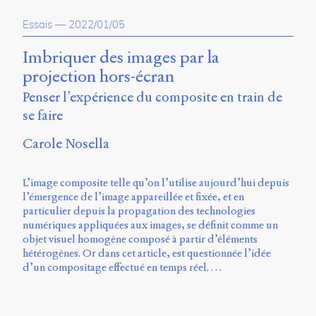
propos
Essais
—
2022/01/05
du
site
Archipel
Imbriquer des images par la
projection hors-écran
En
Penser l’expérience du composite en train de
ligne
se faire
Mastodon
Carole Nosella
Université
L’image composite telle qu’on l’utilise aujourd’hui depuis
de
l’émergence de l’image appareillée et fixée, et en
Sherbrooke
particulier depuis la propagation des technologies
Campus
numériques appliquées aux images, se définit comme un
de
objet visuel homogène composé à partir d’éléments
Longueuil
hétérogènes. Or dans cet article, est questionnée l’idée
Local
d’un compositage effectué en temps réel. …
B1-
12723
150
Pl.