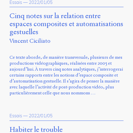
Essais
—
2022/01/05
Charles-
Le
Cinq notes sur la relation entre
Moyne
Longueuil
espaces composites et automatisations
(QC)
gestuelles
J4K
0B7
Vincent Ciciliato
Canada
ISSN
Ce texte aborde, de manière transversale, plusieurs de mes
2104-
productions vidéographiques, réalisées entre 2005 et
3272
aujourd’hui. À travers cinq notes analytiques, j’interrogerai
certains rapports entre les notions d’espace composite et
Sens
d’automatisation gestuelle. Il s’agira de penser la manière
public
avec laquelle l’activité de post-production vidéo, plus
v.
particulièrement celle que nous nommons …
0.1
(2020/03)
Typographies
Essais
—
2022/01/05
:
Jannon
Habiter le trouble
de