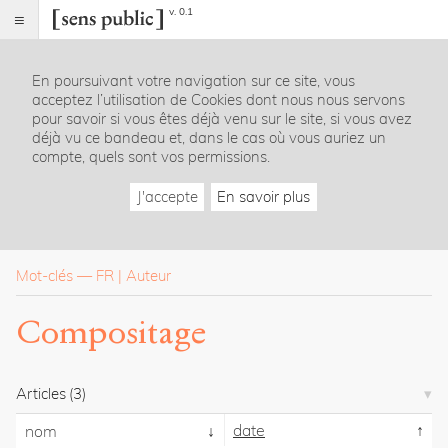
v. 0.1
Sens
public
En poursuivant votre navigation sur ce site, vous
Index
acceptez l’utilisation de Cookies dont nous nous servons
Rubriques
pour savoir si vous êtes déjà venu sur le site, si vous avez
déjà vu ce bandeau et, dans le cas où vous auriez un
compte, quels sont vos permissions.
Essais
Chroniques
J'accepte
En savoir plus
Entretiens
Lectures
Créations
Dossiers
Mot-clés
—
FR
Auteur
La
Compositage
revue
Accueil
Présentation
Articles
(3)
Publier
Contact
date
nom
À