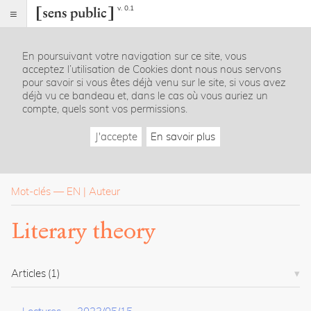
v. 0.1
Sens
public
En poursuivant votre navigation sur ce site, vous
Index
acceptez l’utilisation de Cookies dont nous nous servons
Rubriques
pour savoir si vous êtes déjà venu sur le site, si vous avez
déjà vu ce bandeau et, dans le cas où vous auriez un
compte, quels sont vos permissions.
Essais
Chroniques
J'accepte
En savoir plus
Entretiens
Lectures
Créations
Dossiers
Mot-clés
—
EN
Auteur
La
Literary theory
revue
Accueil
Présentation
Articles
(1)
Publier
Contact
À