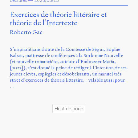
Lectures
—
2023/05/15
propos
du
Exercices de théorie littéraire et
site
théorie de l’Intertexte
Archipel
Roberto Gac
En
ligne
S’inspirant sans doute de la Comtesse de Ségur, Sophie
Rabau, maîtresse de conférences à la Sorbonne Nouvelle
Mastodon
(et nouvelle romancière, auteure d’Embrasser Maria,
[2022]), s’est donné la peine de rédiger à l’intention de ses
jeunes élèves, espiègles et désobéissants, un manuel très
Université
strict d’exercices de théorie littéraire… valable aussi pour
de
…
Sherbrooke
Campus
de
Longueuil
Haut de page
Local
B1-
12723
150
Pl.