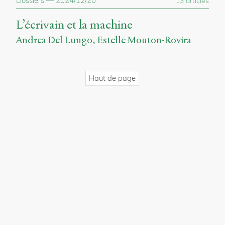
Dossiers
—
2024/12/20
13 articles
propos
du
L’écrivain et la machine
site
Archipel
Andrea Del Lungo
Estelle Mouton-Rovira
En
ligne
Haut de page
Mastodon
Université
de
Sherbrooke
Campus
de
Longueuil
Local
B1-
12723
150
Pl.