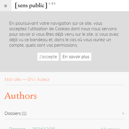
v. 0.1
Sens
public
En poursuivant votre navigation sur ce site, vous
Index
acceptez l’utilisation de Cookies dont nous nous servons
Rubriques
pour savoir si vous êtes déjà venu sur le site, si vous avez
déjà vu ce bandeau et, dans le cas où vous auriez un
compte, quels sont vos permissions.
Essais
Chroniques
J'accepte
En savoir plus
Entretiens
Lectures
Créations
Dossiers
Mot-clés
—
EN
Auteur
La
Authors
revue
Accueil
Présentation
Dossiers
(1)
Publier
Contact
À