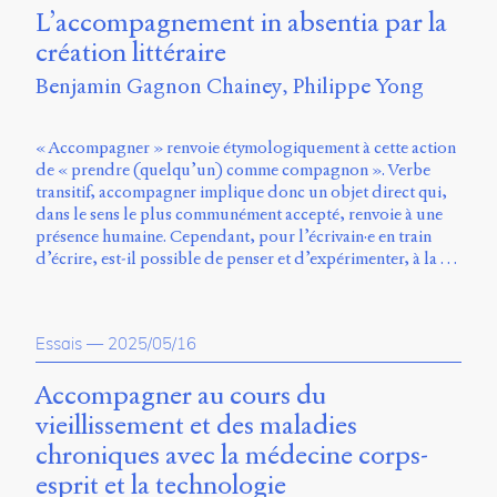
Charles-
L’accompagnement in absentia par la
Le
création littéraire
Moyne
Longueuil
Benjamin Gagnon Chainey
Philippe Yong
(QC)
J4K
0B7
« Accompagner » renvoie étymologiquement à cette action
Canada
de « prendre (quelqu’un) comme compagnon ». Verbe
transitif, accompagner implique donc un objet direct qui,
ISSN
dans le sens le plus communément accepté, renvoie à une
2104-
présence humaine. Cependant, pour l’écrivain·e en train
3272
d’écrire, est-il possible de penser et d’expérimenter, à la …
Sens
public
v.
Essais
—
2025/05/16
0.1
(2020/03)
Accompagner au cours du
vieillissement et des maladies
Typographies
:
chroniques avec la médecine corps-
Jannon
esprit et la technologie
de