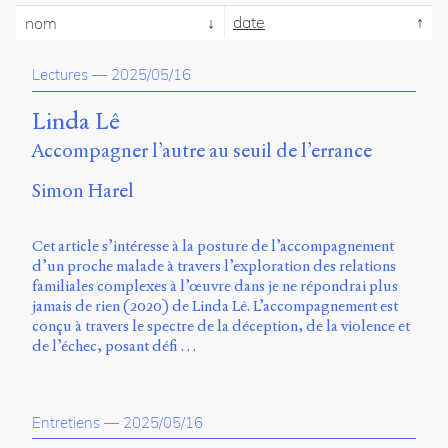
propos
date
nom
du
site
Lectures
—
2025/05/16
Archipel
Linda Lê
En
ligne
Accompagner l’autre au seuil de l’errance
Mastodon
Simon Harel
Université
Cet article s’intéresse à la posture de l’accompagnement
de
d’un proche malade à travers l’exploration des relations
Sherbrooke
familiales complexes à l’œuvre dans je ne répondrai plus
Campus
jamais de rien (2020) de Linda Lê. L’accompagnement est
de
conçu à travers le spectre de la déception, de la violence et
Longueuil
de l’échec, posant défi …
Local
B1-
12723
150
Entretiens
—
2025/05/16
Pl.