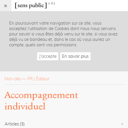
v. 0.1
Sens
public
En poursuivant votre navigation sur ce site, vous
Index
acceptez l’utilisation de Cookies dont nous nous servons
Rubriques
pour savoir si vous êtes déjà venu sur le site, si vous avez
déjà vu ce bandeau et, dans le cas où vous auriez un
compte, quels sont vos permissions.
Essais
Chroniques
J'accepte
En savoir plus
Entretiens
Lectures
Créations
Dossiers
Mot-clés
—
FR
Éditeur
La
Accompagnement
revue
individuel
Accueil
Présentation
Publier
Contact
Articles
(3)
À