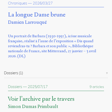
Chroniques
—
2026/03/27
Charles-
Le
Moyne
La longue Dame brune
Longueuil
Damien Larrouqué
(QC)
J4K
0B7
Un portrait de Barbara (1930-1997), icône musicale
Canada
française, réalisé à l’aune de l’exposition « Dis quand
reviendras-tu ? Barbara et son public », Bibliothèque
ISSN
nationale de France, site Mitterrand, 27 janvier – 5 avril
2104-
2026. (DL)
3272
Sens
public
Dossiers
(1)
v.
0.1
(2020/03)
Dossiers
—
2025/07/17
9 articles
Typographies
Voir l’archive par le travers
:
Jannon
Simon Dumas Primbault
de