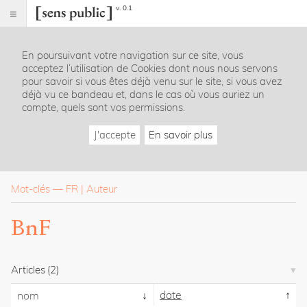
v. 0.1
Sens
public
En poursuivant votre navigation sur ce site, vous
Index
acceptez l’utilisation de Cookies dont nous nous servons
Rubriques
pour savoir si vous êtes déjà venu sur le site, si vous avez
déjà vu ce bandeau et, dans le cas où vous auriez un
compte, quels sont vos permissions.
Essais
Chroniques
J'accepte
En savoir plus
Entretiens
Lectures
Créations
Dossiers
Mot-clés
—
FR
Auteur
La
BnF
revue
Accueil
Présentation
Articles
(2)
Publier
Contact
date
nom
À