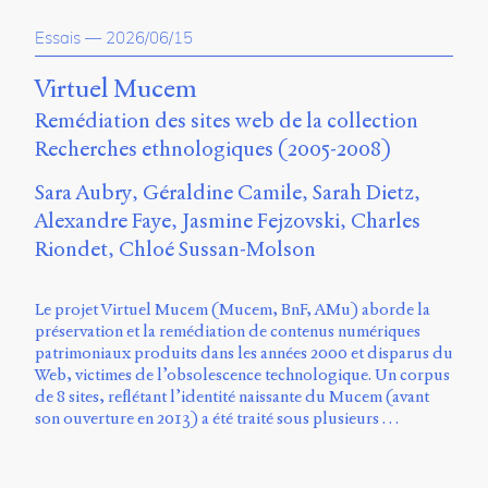
propos
Essais
—
2026/06/15
du
site
Archipel
Virtuel Mucem
Remédiation des sites web de la collection
En
Recherches ethnologiques (2005-2008)
ligne
Sara Aubry
Géraldine Camile
Sarah Dietz
Mastodon
Alexandre Faye
Jasmine Fejzovski
Charles
Riondet
Chloé Sussan-Molson
Université
de
Sherbrooke
Le projet Virtuel Mucem (Mucem, BnF, AMu) aborde la
Campus
préservation et la remédiation de contenus numériques
de
patrimoniaux produits dans les années 2000 et disparus du
Longueuil
Web, victimes de l’obsolescence technologique. Un corpus
Local
de 8 sites, reflétant l’identité naissante du Mucem (avant
B1-
son ouverture en 2013) a été traité sous plusieurs …
12723
150
Pl.