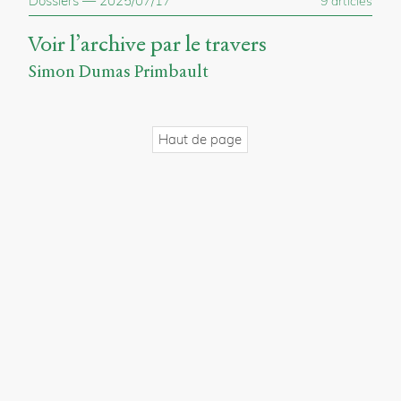
Dossiers
—
2025/07/17
9 articles
propos
du
Voir l’archive par le travers
site
Archipel
Simon Dumas Primbault
En
ligne
Haut de page
Mastodon
Université
de
Sherbrooke
Campus
de
Longueuil
Local
B1-
12723
150
Pl.