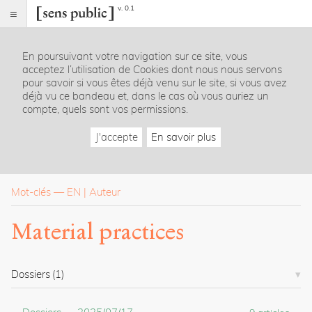
v. 0.1
Sens
public
En poursuivant votre navigation sur ce site, vous
Index
acceptez l’utilisation de Cookies dont nous nous servons
Rubriques
pour savoir si vous êtes déjà venu sur le site, si vous avez
déjà vu ce bandeau et, dans le cas où vous auriez un
compte, quels sont vos permissions.
Essais
Chroniques
J'accepte
En savoir plus
Entretiens
Lectures
Créations
Dossiers
Mot-clés
—
EN
Auteur
La
Material practices
revue
Accueil
Présentation
Dossiers
(1)
Publier
Contact
À