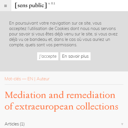
v. 0.1
Sens
public
En poursuivant votre navigation sur ce site, vous
Index
acceptez l’utilisation de Cookies dont nous nous servons
Rubriques
pour savoir si vous êtes déjà venu sur le site, si vous avez
déjà vu ce bandeau et, dans le cas où vous auriez un
compte, quels sont vos permissions.
Essais
Chroniques
J'accepte
En savoir plus
Entretiens
Lectures
Créations
Dossiers
Mot-clés
—
EN
Auteur
La
Mediation and remediation
revue
of extraeuropean collections
Accueil
Présentation
Publier
Contact
Articles
(1)
À