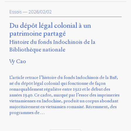
propos
du
Essais
—
2026/02/02
site
Archipel
Du dépôt légal colonial à un
patrimoine partagé
En
ligne
Histoire du fonds Indochinois de la
Bibliothèque nationale
Mastodon
Vy Cao
Université
de
L’article retrace l’histoire du fonds Indochinois de la BnF,
Sherbrooke
né du dépôt légal colonial qui fonctionne de façon
Campus
remarquablement régulière entre 1922 et le début des
de
années 1940. Ce cadre, marqué par l’essor des imprimeries
Longueuil
vietnamiennes en Indochine, produit un corpus abondant
Local
majoritairement en vietnamien romanisé. Récemment, des
B1-
programmes de …
12723
150
Pl.