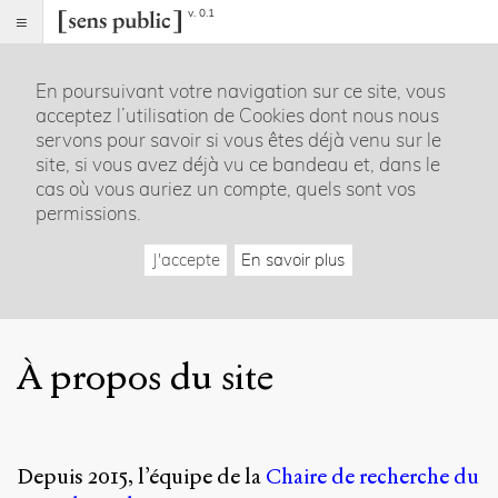
v. 0.1
Sens
public
En poursuivant votre navigation sur ce site, vous
Index
acceptez l’utilisation de Cookies dont nous nous
Rubriques
servons pour savoir si vous êtes déjà venu sur le
site, si vous avez déjà vu ce bandeau et, dans le
Essais
cas où vous auriez un compte, quels sont vos
Chroniques
permissions.
Entretiens
Lectures
J'accepte
En savoir plus
Créations
Dossiers
La
revue
À propos du site
Accueil
Présentation
Publier
Contact
Depuis 2015, l’équipe de la
Chaire de recherche du
À