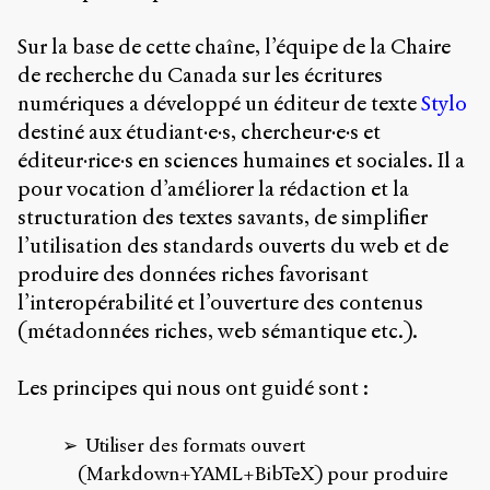
Émile
Greis,
Sur la base de cette chaîne, l’équipe de la Chaire
Timothée
Guicherd,
de recherche du Canada sur les écritures
Servanne
numériques a développé un éditeur de texte
Stylo
Monjour,
destiné aux étudiant·e·s, chercheur·e·s et
Nicolas
Sauret
éditeur·rice·s en sciences humaines et sociales. Il a
et
pour vocation d’améliorer la rédaction et la
Marcello
structuration des textes savants, de simplifier
Vitali-
Rosati,
l’utilisation des standards ouverts du web et de
de
produire des données riches favorisant
2018
l’interopérabilité et l’ouverture des contenus
à
(métadonnées riches, web sémantique etc.).
2020.
Les principes qui nous ont guidé sont :
Utiliser des formats ouvert
(Markdown+YAML+BibTeX) pour produire