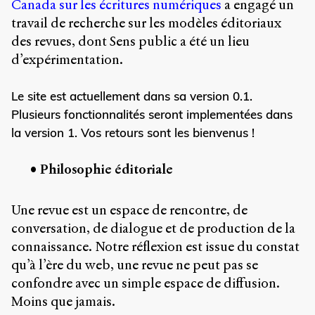
Canada sur les écritures numériques
a engagé un
propos
travail de recherche sur les modèles éditoriaux
du
site
des revues, dont Sens public a été un lieu
Archipel
d’expérimentation.
En
Le site est actuellement dans sa version 0.1.
ligne
Plusieurs fonctionnalités seront implementées dans
Mastodon
la version 1. Vos retours sont les bienvenus !
Philosophie éditoriale
Université
de
Sherbrooke
Une revue est un espace de rencontre, de
Campus
de
conversation, de dialogue et de production de la
Longueuil
connaissance. Notre réflexion est issue du constat
Local
qu’à l’ère du web, une revue ne peut pas se
B1-
confondre avec un simple espace de diffusion.
12723
150
Moins que jamais.
Pl.