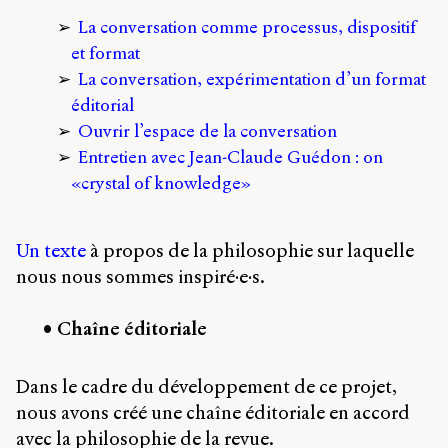
Storm
La conversation comme processus, dispositif
Type
et format
Foundry
et
La conversation, expérimentation d’un format
Muli
éditorial
de
Ouvrir l’espace de la conversation
Vernon
Adams.
Entretien avec Jean-Claude Guédon : on
«crystal of knowledge»
Ce
site
a
Un texte
à propos de la philosophie sur laquelle
été
conçu
nous nous sommes inspiré·e·s.
par
Julie
Chaîne éditoriale
Blanc,
Maxime
Bouton,
Dans le cadre du développement de ce projet,
Jérémy
De
nous avons créé une chaîne éditoriale en accord
Barros,
avec la philosophie de la revue.