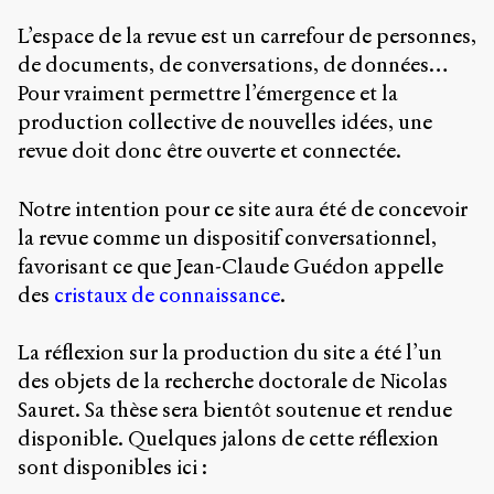
Charles-
L’espace de la revue est un carrefour de personnes,
Le
Moyne
de documents, de conversations, de données…
Longueuil
Pour vraiment permettre l’émergence et la
(QC)
production collective de nouvelles idées, une
J4K
0B7
revue doit donc être ouverte et connectée.
Canada
Notre intention pour ce site aura été de concevoir
ISSN
2104-
la revue comme un dispositif conversationnel,
3272
favorisant ce que Jean-Claude Guédon appelle
des
cristaux de connaissance
.
Sens
public
v.
La réflexion sur la production du site a été l’un
0.1
des objets de la recherche doctorale de Nicolas
(2020/03)
Sauret. Sa thèse sera bientôt soutenue et rendue
Typographies
disponible. Quelques jalons de cette réflexion
:
Jannon
sont disponibles ici :
de