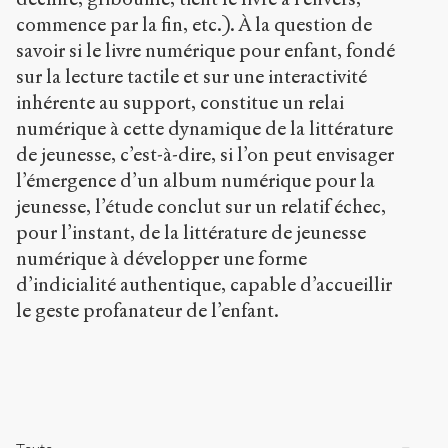
.
commence par la fin, etc.). À la question de
o
savoir si le livre numérique pour enfant, fondé
r
sur la lecture tactile et sur une interactivité
g
/
inhérente au support, constitue un relai
a
numérique à cette dynamique de la littérature
r
de jeunesse, c’est-à-dire, si l’on peut envisager
t
i
l’émergence d’un album numérique pour la
c
jeunesse, l’étude conclut sur un relatif échec,
l
pour l’instant, de la littérature de jeunesse
e
s
numérique à développer une forme
/
d’indicialité authentique, capable d’accueillir
1
le geste profanateur de l’enfant.
4
8
8
/
Copier la
référence