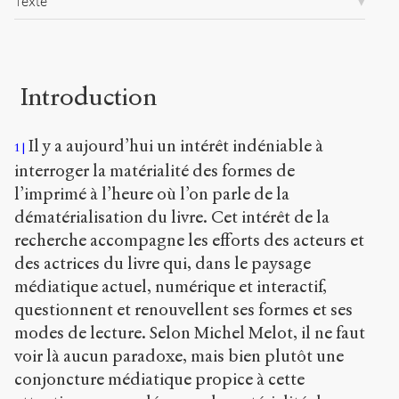
Texte
Chicago
Copier la
référence
Bibtex
Introduction
Creative
Commons
Il y a aujourd’hui un intérêt indéniable à
1
Attribution-
interroger la matérialité des formes de
NonCommercial-
ShareAlike 4.0
l’imprimé à l’heure où l’on parle de la
International
dématérialisation du livre. Cet intérêt de la
(CC BY-NC-SA
recherche accompagne les efforts des acteurs et
4.0)
des actrices du livre qui, dans le paysage
Accéder
médiatique actuel, numérique et interactif,
à la
questionnent et renouvellent ses formes et ses
version
PDF
modes de lecture. Selon Michel Melot, il ne faut
voir là aucun paradoxe, mais bien plutôt une
conjoncture médiatique propice à cette