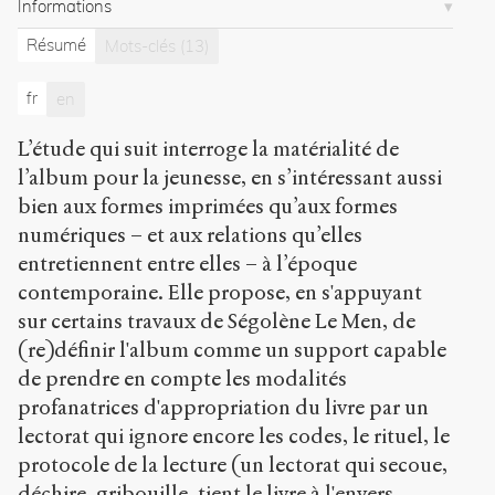
numérique
Informations
?
.
Résumé
Mots-clés
(13)
2021
.
Sens
public
.
fr
en
h
t
L’étude qui suit interroge la matérialité de
t
l’album pour la jeunesse, en s’intéressant aussi
p
:
bien aux formes imprimées qu’aux formes
/
numériques – et aux relations qu’elles
/
entretiennent entre elles – à l’époque
s
contemporaine. Elle propose, en s'appuyant
e
n
sur certains travaux de Ségolène Le Men, de
s
(re)définir l'album comme un support capable
-
de prendre en compte les modalités
p
u
profanatrices d'appropriation du livre par un
b
lectorat qui ignore encore les codes, le rituel, le
l
protocole de la lecture (un lectorat qui secoue,
i
c
déchire, gribouille, tient le livre à l'envers,