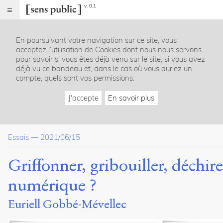
v. 0.1
Sens
public
En poursuivant votre navigation sur ce site, vous
Index
acceptez l’utilisation de Cookies dont nous nous servons
Article
pour savoir si vous êtes déjà venu sur le site, si vous avez
déjà vu ce bandeau et, dans le cas où vous auriez un
Table
compte, quels sont vos permissions.
des
matières
J'accepte
En savoir plus
Introduction
Le geste du lecteur au fondement de l’album
Le livre numérique est-il capable d’accueillir le geste profanate
Essais
—
2021/06/15
Conclusion
Bibliographie
Griffonner, gribouiller, déchir
Dossier(s)
numérique ?
Textures : l'objet livre du papier au
Euriell Gobbé-Mévellec
numérique
Anne
Chassagnol