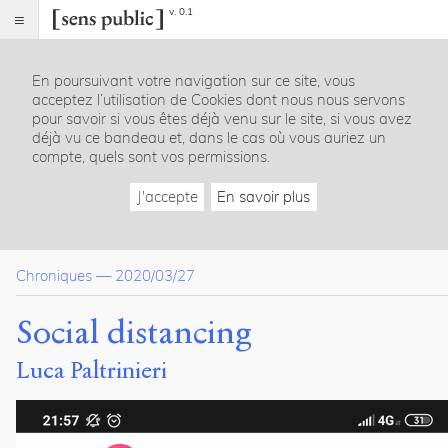
v. 0.1
Sens
public
En poursuivant votre navigation sur ce site, vous
Index
acceptez l’utilisation de Cookies dont nous nous servons
Article
pour savoir si vous êtes déjà venu sur le site, si vous avez
déjà vu ce bandeau et, dans le cas où vous auriez un
Table
compte, quels sont vos permissions.
des
matières
J'accepte
En savoir plus
Économie. Back to the « monde fantastique de Donatien »
Politique (État). Que reste-t-il, aujourd'hui, du monde de Donat
Conclusion : trouver la bonne distance
Chroniques
—
2020/03/27
Bibliographie
Social distancing
Citations
Citer /
Luca Paltrinieri
Partager
/
Exporter