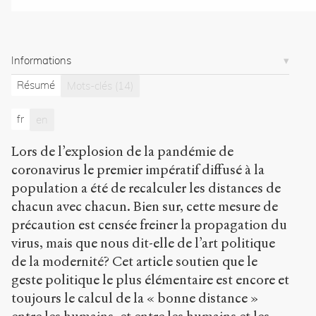
Copier la
référence
Chicago
Informations
Copier la
référence
Bibtex
Résumé
Mots-clés
(14)
fr
en
Creative
Commons
Lors de l’explosion de la pandémie de
Attribution-
coronavirus le premier impératif diffusé à la
ShareAlike
4.0
population a été de recalculer les distances de
International
chacun avec chacun. Bien sur, cette mesure de
(CC BY-SA
précaution est censée freiner la propagation du
4.0)
virus, mais que nous dit-elle de l’art politique
Accéder
de la modernité? Cet article soutien que le
à la
geste politique le plus élémentaire est encore et
version
PDF
toujours le calcul de la « bonne distance »