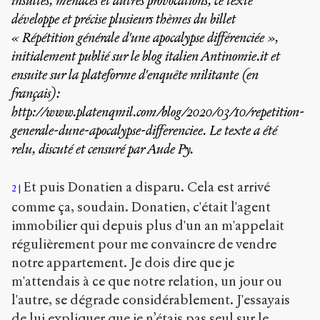
insultes, menaces et autres provocations, ce texte
développe et précise plusieurs thèmes du billet
« Répétition générale d'une apocalypse différenciée »,
initialement publié sur le blog italien Antinomie.it et
ensuite sur la plateforme d'enquête militante (en
français):
http://www.platenqmil.com/blog/2020/03/10/repetition-
generale-dune-apocalypse-differenciee
. Le texte a été
relu, discuté et censuré par Aude Py.
Et puis Donatien a disparu. Cela est arrivé
2
comme ça, soudain. Donatien, c'était l'agent
immobilier qui depuis plus d'un an m'appelait
régulièrement pour me convaincre de vendre
notre appartement. Je dois dire que je
m'attendais à ce que notre relation, un jour ou
l'autre, se dégrade considérablement. J'essayais
de lui expliquer que je n’étais pas seul sur le