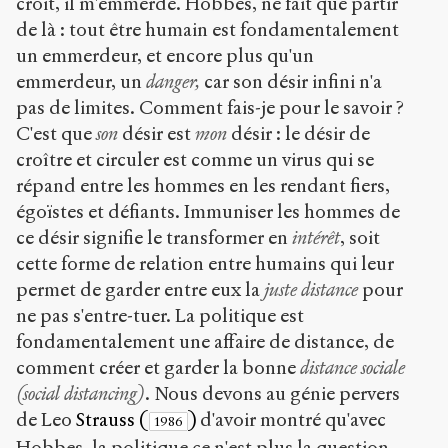
croit, il m'emmerde. Hobbes, ne fait que partir
de là : tout être humain est fondamentalement
un emmerdeur, et encore plus qu'un
emmerdeur, un
danger,
car son désir infini n'a
pas de limites. Comment fais-je pour le savoir ?
C'est que
son
désir est
mon
désir : le désir de
croître et circuler est comme un virus qui se
répand entre les hommes en les rendant fiers,
égoïstes et défiants. Immuniser les hommes de
ce désir signifie le transformer en
intérêt
, soit
cette forme de relation entre humains qui leur
permet de garder entre eux la
juste distance
pour
ne pas s'entre-tuer. La politique est
fondamentalement une affaire de distance, de
comment créer et garder la bonne
distance sociale
(social distancing)
. Nous devons au génie pervers
de Leo
Strauss (
)
d'avoir montré qu'avec
1986
Hobbes, la politique ce n'est plus la question