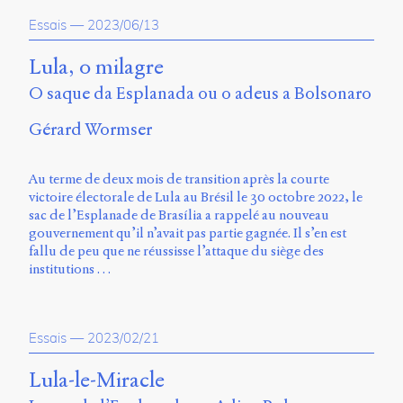
Charles-
Essais
—
2023/06/13
Le
Moyne
Lula, o milagre
Longueuil
(QC)
O saque da Esplanada ou o adeus a Bolsonaro
J4K
0B7
Gérard Wormser
Canada
ISSN
Au terme de deux mois de transition après la courte
2104-
victoire électorale de Lula au Brésil le 30 octobre 2022, le
3272
sac de l’Esplanade de Brasília a rappelé au nouveau
gouvernement qu’il n’avait pas partie gagnée. Il s’en est
Sens
fallu de peu que ne réussisse l’attaque du siège des
public
institutions …
v.
0.1
(2020/03)
Essais
—
2023/02/21
Typographies
:
Lula-le-Miracle
Jannon
de