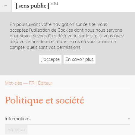
v. 0.1
Sens
public
En poursuivant votre navigation sur ce site, vous
Index
acceptez l’utilisation de Cookies dont nous nous servons
Rubriques
pour savoir si vous êtes déjà venu sur le site, si vous avez
déjà vu ce bandeau et, dans le cas où vous auriez un
compte, quels sont vos permissions.
Essais
Chroniques
J'accepte
En savoir plus
Entretiens
Lectures
Créations
Dossiers
Mot-clés
—
FR
Éditeur
La
Politique et société
revue
Accueil
Présentation
Informations
Publier
Contact
Rameau
À