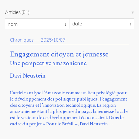
propos
du
Articles
(51)
site
date
Archipel
nom
En
Chroniques
—
2025/10/07
ligne
Engagement citoyen et jeunesse
Mastodon
Une perspective amazonienne
Université
Davi Neustein
de
Sherbrooke
L’article analyse l’Amazonie comme un lieu privilégié pour
Campus
le développement des politiques publiques, l’engagement
de
des citoyens et l’innovation technologique. La région
Longueuil
amazonienne étant la plus jeune du pays, la jeunesse locale
Local
est le vecteur de ce développement écoconscient. Dans le
B1-
cadre du projet « Pour le Brésil », Davi Neustein …
12723
150
Pl.