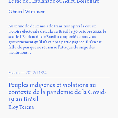
Le sac de l’Esplanade ou Adieu Bolsonaro
Storm
Type
Gérard Wormser
Foundry
et
Muli
Au terme de deux mois de transition après la courte
de
victoire électorale de Lula au Brésil le 30 octobre 2022, le
Vernon
sac de l’Esplanade de Brasília a rappelé au nouveau
Adams.
gouvernement qu’il n’avait pas partie gagnée. Il s’en est
fallu de peu que ne réussisse l’attaque du siège des
Ce
institutions …
site
a
été
conçu
Essais
—
2022/11/24
par
Julie
Peuples indigènes et violations au
Blanc,
contexte de la pandémie de la Covid-
Maxime
Bouton,
19 au Brésil
Jérémy
Eloy Terena
De
Barros,