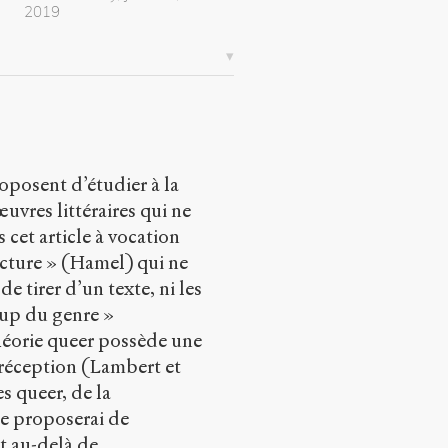
2019
oposent d’étudier à la
uvres littéraires qui ne
s cet article à vocation
ecture » (Hamel) qui ne
de tirer d’un texte, ni les
coup du genre »
héorie queer possède une
la réception (Lambert et
es queer, de la
je proposerai de
t au-delà de