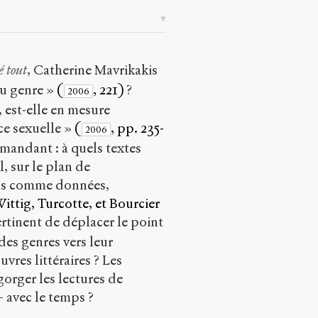
é tout
, Catherine Mavrikakis
du genre »
(
, 221)
?
2006
, est-elle en mesure
nce sexuelle »
(
, pp. 235-
2006
mandant : à quels textes
, sur le plan de
plus comme données,
ittig, Turcotte, et Bourcier
ertinent de déplacer le point
des genres vers leur
vres littéraires ? Les
orger les lectures de
– avec le temps ?