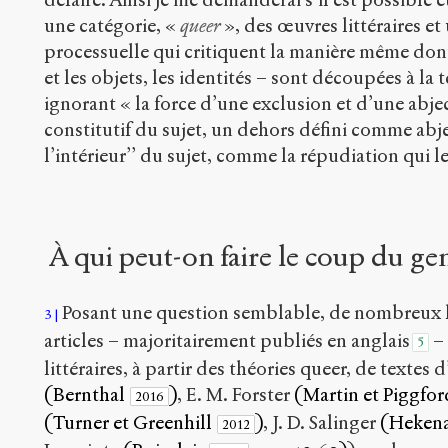
une catégorie, «
queer
», des œuvres littéraires e
processuelle qui critiquent la manière même dont 
et les objets, les identités – sont découpées à la
ignorant « la force d’une exclusion et d’une abj
constitutif du sujet, un dehors défini comme abjec
l’intérieur’’ du sujet, comme la répudiation qui 
À qui peut-on faire le coup du ge
Posant une question semblable, de nombreux liv
3
articles – majoritairement publiés en anglais
– 
5
littéraires, à partir des théories queer, de textes 
(Bernthal
)
, E. M. Forster
(Martin et Piggfo
2016
(Turner et Greenhill
)
, J. D. Salinger
(Heken
2012