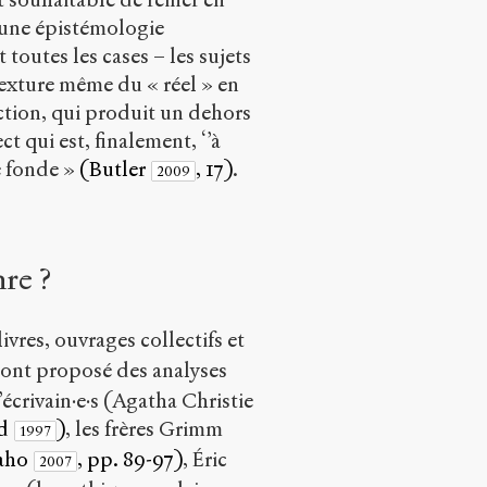
t une épistémologie
toutes les cases – les sujets
 texture même du « réel » en
ection, qui produit un dehors
t qui est, finalement, ‘’à
le fonde »
(Butler
, 17)
.
2009
nre ?
res, ouvrages collectifs et
ont proposé des analyses
d’écrivain·e·s (Agatha Christie
rd
)
, les frères Grimm
1997
aho
, pp. 89-97)
, Éric
2007