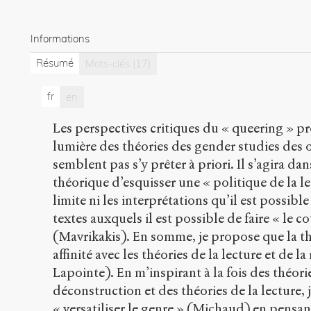
Informations
Résumé
Mots-clés
(17)
fr
en
Les perspectives critiques du « queering » pr
lumière des théories des gender studies des œ
semblent pas s’y prêter à priori. Il s’agira dan
théorique d’esquisser une « politique de la l
limite ni les interprétations qu’il est possible 
textes auxquels il est possible de faire « le 
(Mavrikakis). En somme, je propose que la t
affinité avec les théories de la lecture et de 
Lapointe). En m’inspirant à la fois des théori
déconstruction et des théories de la lecture, 
« versatiliser le genre » (Michaud) en pensan