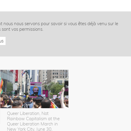
nt nous nous servons pour savoir si vous êtes déjà venu sur le
s sont vos permissions.
us
Queer Liberation, Not
Rainbow Capitalism at the
Queer Liberation March in
New York City, June 30,