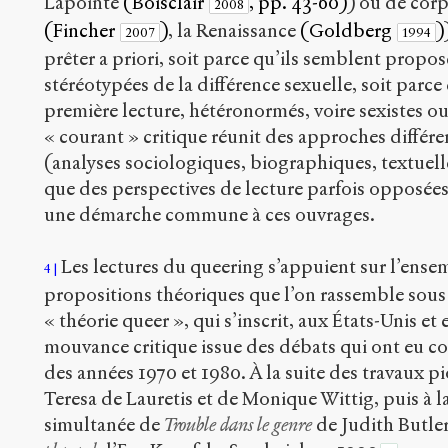
Lapointe
(Boisclair
, pp. 43-60)
) ou de corp
2008
(Fincher
)
, la Renaissance
(Goldberg
)
2007
1994
prêter a priori, soit parce qu’ils semblent propo
stéréotypées de la différence sexuelle, soit parce q
première lecture, hétéronormés, voire sexistes 
« courant » critique réunit des approches différen
(analyses sociologiques, biographiques, textuelles
que des perspectives de lecture parfois opposées,
une démarche commune à ces ouvrages.
Les lectures du queering s’appuient sur l’ensem
4
propositions théoriques que l’on rassemble sous
« théorie queer », qui s’inscrit, aux États-Unis et
mouvance critique issue des débats qui ont eu co
des années 1970 et 1980. À la suite des travaux 
Teresa de Lauretis et de Monique Wittig, puis à 
simultanée de
Trouble dans le genre
de Judith Butler