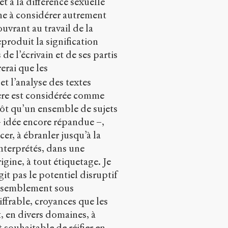
t à la différence sexuelle
ène à considérer autrement
ouvrant au travail de la
eproduit la signification
de l’écrivain et de ses partis
rerai que les
t l’analyse des textes
ière est considérée comme
tôt qu’un ensemble de sujets
 idée encore répandue –,
cer, à ébranler jusqu’à la
interprétés, dans une
igine, à tout étiquetage. Je
it pas le potentiel disruptif
rassemblement sous
ffrable, croyances que les
, en divers domaines, à
t souhaitable de réifier en