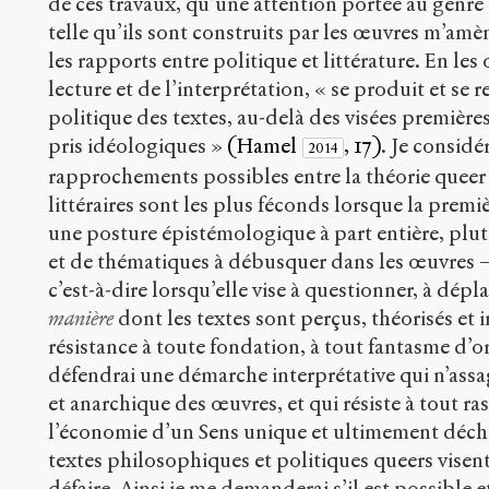
de ces travaux, qu’une attention portée au genre e
telle qu’ils sont construits par les œuvres m’am
les rapports entre politique et littérature. En les 
lecture et de l’interprétation, « se produit et se r
politique des textes, au-delà des visées premières 
pris idéologiques »
(Hamel
, 17)
. Je considé
2014
rapprochements possibles entre la théorie queer e
littéraires sont les plus féconds lorsque la prem
une posture épistémologique à part entière, plu
et de thématiques à débusquer dans les œuvres –
c’est-à-dire lorsqu’elle vise à questionner, à dépla
manière
dont les textes sont perçus, théorisés et 
résistance à toute fondation, à tout fantasme d’or
défendrai une démarche interprétative qui n’assag
et anarchique des œuvres, et qui résiste à tout 
l’économie d’un Sens unique et ultimement déchi
textes philosophiques et politiques queers visent
défaire. Ainsi je me demanderai s’il est possible e