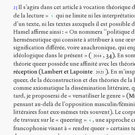
Il s’agira dans cet article à vocation théorique 
2
de la lecture »
qui ne limite ni les interprétatio
3
d’un texte, ni les textes auxquels il est possible 
Hamel affirme ainsi : « On nommera ‘’politique de 
herméneutique qui consiste à attribuer à une œu
signification différée, voire anachronique, qui e
idéologique dans le présent »
(
, 34)
. En som
2014
théorie queer possède une affinité avec les théorie
réception
(Lambert et Lapointe
)
. En m’insp
2021
queer, de la déconstruction et des théories de la 
comme axiomatique la dissémination littéraire, q
tard, je proposerai de « versatiliser le genre »
(M
pensant au-delà de l’opposition masculin/féminin
littéraires font eux-mêmes très souvent). Le corp
de travaux sur le « queering »
, une approche c
4
francophonie visant à « rendre queer » certains te