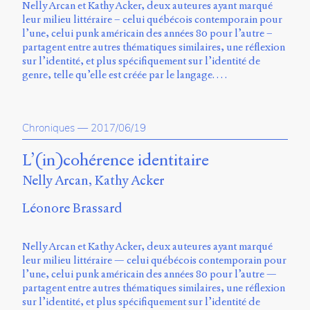
Nelly Arcan et Kathy Acker, deux auteures ayant marqué
Storm
leur milieu littéraire – celui québécois contemporain pour
Type
l’une, celui punk américain des années 80 pour l’autre –
Foundry
partagent entre autres thématiques similaires, une réflexion
et
sur l’identité, et plus spécifiquement sur l’identité de
Muli
genre, telle qu’elle est créée par le langage. …
de
Vernon
Adams.
Chroniques
—
2017/06/19
Ce
site
L’(in)cohérence identitaire
a
été
Nelly Arcan, Kathy Acker
conçu
par
Léonore Brassard
Julie
Blanc,
Maxime
Nelly Arcan et Kathy Acker, deux auteures ayant marqué
Bouton,
leur milieu littéraire — celui québécois contemporain pour
Jérémy
l’une, celui punk américain des années 80 pour l’autre —
De
partagent entre autres thématiques similaires, une réflexion
Barros,
sur l’identité, et plus spécifiquement sur l’identité de