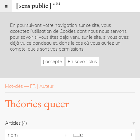
v. 0.1
Sens
public
En poursuivant votre navigation sur ce site, vous
Index
acceptez l’utilisation de Cookies dont nous nous servons
Rubriques
pour savoir si vous êtes déjà venu sur le site, si vous avez
déjà vu ce bandeau et, dans le cas où vous auriez un
compte, quels sont vos permissions.
Essais
Chroniques
J'accepte
En savoir plus
Entretiens
Lectures
Créations
Dossiers
Mot-clés
—
FR
Auteur
La
Théories queer
revue
Accueil
Présentation
Articles
(4)
Publier
Contact
date
nom
À