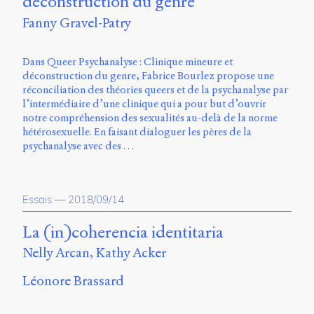
déconstruction du genre
Charles-
Fanny Gravel-Patry
Le
Moyne
Longueuil
Dans Queer Psychanalyse : Clinique mineure et
(QC)
déconstruction du genre, Fabrice Bourlez propose une
J4K
réconciliation des théories queers et de la psychanalyse par
0B7
l’intermédiaire d’une clinique qui a pour but d’ouvrir
Canada
notre compréhension des sexualités au-delà de la norme
hétérosexuelle. En faisant dialoguer les pères de la
ISSN
psychanalyse avec des …
2104-
3272
Sens
Essais
—
2018/09/14
public
v.
0.1
La (in)coherencia identitaria
(2020/03)
Nelly Arcan, Kathy Acker
Typographies
Léonore Brassard
:
Jannon
de