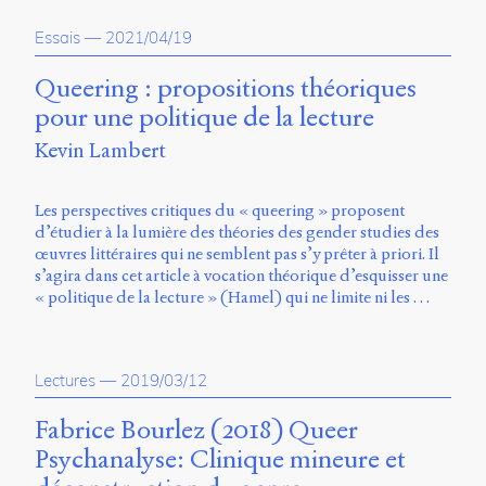
propos
Essais
—
2021/04/19
du
site
Archipel
Queering : propositions théoriques
pour une politique de la lecture
En
Kevin Lambert
ligne
Mastodon
Les perspectives critiques du « queering » proposent
d’étudier à la lumière des théories des gender studies des
œuvres littéraires qui ne semblent pas s’y prêter à priori. Il
Université
s’agira dans cet article à vocation théorique d’esquisser une
de
« politique de la lecture » (Hamel) qui ne limite ni les …
Sherbrooke
Campus
de
Longueuil
Lectures
—
2019/03/12
Local
B1-
Fabrice Bourlez (2018) Queer
12723
Psychanalyse: Clinique mineure et
150
Pl.