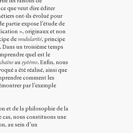
rne les raisons de
ce que veut dire éditer
étiers ont-ils évolué pour
de partie expose l’étude de
ication », originaux et non
cipe de
modularité
, principe
té. Dans un troisième temps
omprendre quel est le
chaîne
au
système
. Enfin, nous
qué a été réalisé, ainsi que
omprendre comment les
émontrer par l’exemple
on et de la philosophie de la
e cas, nous constituons une
n, au sein d’un