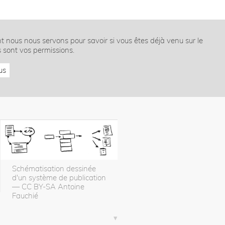
nt nous nous servons pour savoir si vous êtes déjà venu sur le
s sont vos permissions.
us
Schématisation dessinée
d'un système de publication
— CC BY-SA Antoine
Fauchié