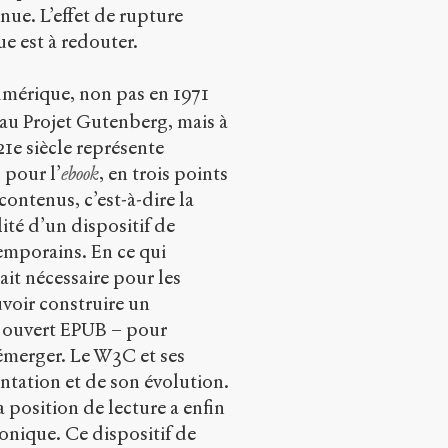
inue. L’effet de rupture
ue est à redouter.
umérique, non pas en 1971
u au Projet Gutenberg, mais à
21
e
siècle représente
 pour l’
ebook
, en trois points
contenus, c’est-à-dire la
té d’un dispositif de
emporains. En ce qui
it nécessaire pour les
voir construire un
 ouvert EPUB – pour
émerger. Le W3C et ses
tation et de son évolution.
a position de lecture a enfin
ronique. Ce dispositif de