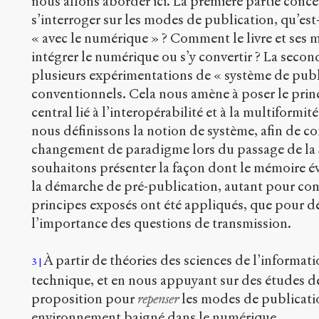
nous allons aborder ici. La première partie conce
s’interroger sur les modes de publication, qu’est-
« avec le numérique » ? Comment le livre et ses m
intégrer le numérique ou s’y convertir ? La secon
plusieurs expérimentations de « système de publ
conventionnels. Cela nous amène à poser le prin
central lié à l’interopérabilité et à la multiformi
nous définissons la notion de système, afin de c
changement de paradigme lors du passage de la
souhaitons présenter la façon dont le mémoire évo
la démarche de pré-publication, autant pour c
principes exposés ont été appliqués, que pour d
l’importance des questions de transmission.
À partir de théories des sciences de l’informati
3
technique, et en nous appuyant sur des études d
proposition pour
repenser
les modes de publicatio
environnement baigné dans le numérique.