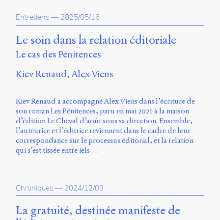
propos
Entretiens
—
2025/05/16
du
site
Archipel
Le soin dans la relation éditoriale
Le cas des Pénitences
En
ligne
Kiev Renaud
Alex Viens
Mastodon
Kiev Renaud a accompagné Alex Viens dans l’écriture de
son roman Les Pénitences, paru en mai 2021 à la maison
Université
d’édition Le Cheval d’août sous sa direction. Ensemble,
de
l’auteurice et l’éditrice reviennent dans le cadre de leur
Sherbrooke
correspondance sur le processus éditorial, et la relation
Campus
qui s’est tissée entre iels …
de
Longueuil
Local
B1-
Chroniques
—
2024/12/03
12723
150
La gratuité, destinée manifeste de
Pl.