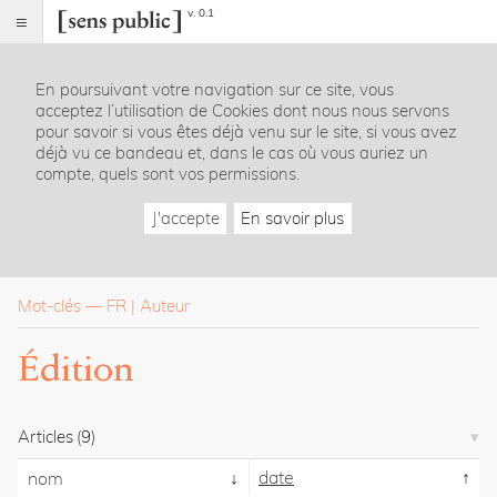
v. 0.1
Sens
public
En poursuivant votre navigation sur ce site, vous
Index
acceptez l’utilisation de Cookies dont nous nous servons
Rubriques
pour savoir si vous êtes déjà venu sur le site, si vous avez
déjà vu ce bandeau et, dans le cas où vous auriez un
compte, quels sont vos permissions.
Essais
Chroniques
J'accepte
En savoir plus
Entretiens
Lectures
Créations
Dossiers
Mot-clés
—
FR
Auteur
La
Édition
revue
Accueil
Présentation
Articles
(9)
Publier
Contact
date
nom
À