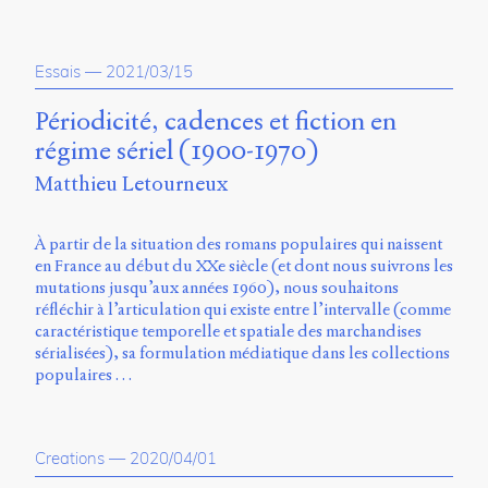
Émile
Greis,
Timothée
Guicherd,
Essais
—
2021/03/15
Servanne
Monjour,
Périodicité, cadences et fiction en
Nicolas
régime sériel (1900-1970)
Sauret
et
Matthieu Letourneux
Marcello
Vitali-
Rosati,
À partir de la situation des romans populaires qui naissent
de
en France au début du XXe siècle (et dont nous suivrons les
2018
mutations jusqu’aux années 1960), nous souhaitons
à
réfléchir à l’articulation qui existe entre l’intervalle (comme
2020.
caractéristique temporelle et spatiale des marchandises
sérialisées), sa formulation médiatique dans les collections
populaires …
Creations
—
2020/04/01