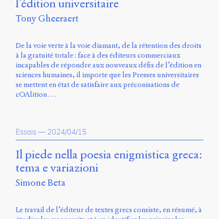
l’édition universitaire
Charles-
Le
Tony Gheeraert
Moyne
Longueuil
(QC)
De la voie verte à la voie diamant, de la rétention des droits
J4K
à la gratuité totale : face à des éditeurs commerciaux
0B7
incapables de répondre aux nouveaux défis de l’édition en
Canada
sciences humaines, il importe que les Presses universitaires
se mettent en état de satisfaire aux préconisations de
ISSN
cOAlition …
2104-
3272
Sens
Essais
—
2024/04/15
public
v.
Il piede nella poesia enigmistica greca:
0.1
tema e variazioni
(2020/03)
Simone Beta
Typographies
:
Jannon
Le travail de l’éditeur de textes grecs consiste, en résumé, à
de