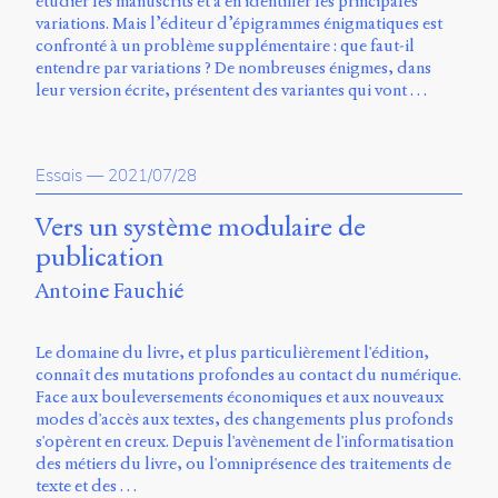
étudier les manuscrits et à en identifier les principales
Storm
variations. Mais l’éditeur d’épigrammes énigmatiques est
Type
confronté à un problème supplémentaire : que faut-il
Foundry
entendre par variations ? De nombreuses énigmes, dans
et
leur version écrite, présentent des variantes qui vont …
Muli
de
Vernon
Adams.
Essais
—
2021/07/28
Ce
Vers un système modulaire de
site
publication
a
été
Antoine Fauchié
conçu
par
Julie
Le domaine du livre, et plus particulièrement l'édition,
Blanc,
connaît des mutations profondes au contact du numérique.
Maxime
Face aux bouleversements économiques et aux nouveaux
Bouton,
modes d'accès aux textes, des changements plus profonds
Jérémy
s'opèrent en creux. Depuis l'avènement de l'informatisation
De
des métiers du livre, ou l'omniprésence des traitements de
Barros,
texte et des …