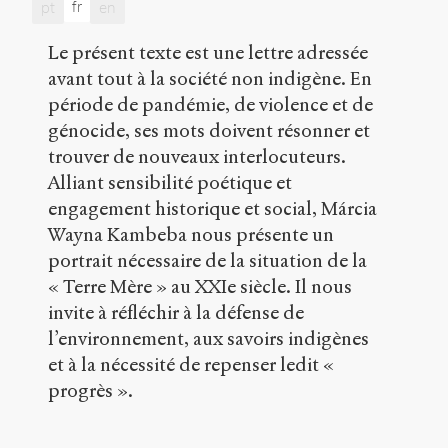
fr
pt
en
public
.
h
t
Le présent texte est une lettre adressée
t
avant tout à la société non indigène. En
p
période de pandémie, de violence et de
:
génocide, ses mots doivent résonner et
/
/
trouver de nouveaux interlocuteurs.
s
Alliant sensibilité poétique et
e
engagement historique et social, Márcia
n
s
Wayna Kambeba nous présente un
-
portrait nécessaire de la situation de la
p
« Terre Mère » au XXIe siècle. Il nous
u
b
invite à réfléchir à la défense de
l
l’environnement, aux savoirs indigènes
i
et à la nécessité de repenser ledit «
c
progrès ».
.
o
r