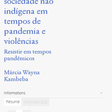
sociedade não
Márcia
.
indígena em
Carta
dos
tempos de
povos
da
pandemia e
floresta
à
violências
sociedade
não
indígena
Resistir em tempos
em
pandêmicos
tempos
de
pandemia
Márcia Wayna
e
Kambeba
violências,
Resistir
em
Informations
tempos
pandêmicos
.
Résumé
Mots-clés
(19)
2022
.
Sens