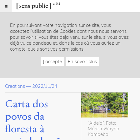
v. 0.1
Sens
public
En poursuivant votre navigation sur ce site, vous
Index
acceptez l’utilisation de Cookies dont nous nous servons
Article
pour savoir si vous êtes déjà venu sur le site, si vous avez
déjà vu ce bandeau et, dans le cas où vous auriez un
Dossier(s)
compte, quels sont vos permissions.
Vozes indígenas, trilhas para
J'accepte
En savoir plus
renovar o Brasil
Junia
Barreto
13
Creations
—
2022/11/24
articles
Carta dos
Citer /
Partager
povos da
/
Exporter
“Aldeia”. Foto:
floresta à
Márcia Wayna
Wayna
Kambeba
Kambeba,