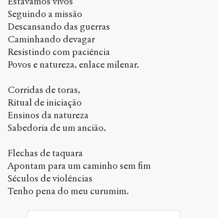
Estávamos vivos
Seguindo a missão
Descansando das guerras
Creative
Caminhando devagar
Commons
Attribution-
Resistindo com paciência
NonCommercial-
Povos e natureza, enlace milenar.
ShareAlike 4.0
International
(CC BY-NC-SA
Corridas de toras,
4.0)
Ritual de iniciação
Ensinos da natureza
Accéder
Sabedoria de um ancião.
à la
version
PDF
Flechas de taquara
Apontam para um caminho sem fim
Séculos de violências
Tenho pena do meu curumim.