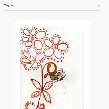
Creative
Commons
Texte
Attribution-
ShareAlike
4.0
International
(CC BY-SA
4.0)
Accéder
à la
version
PDF