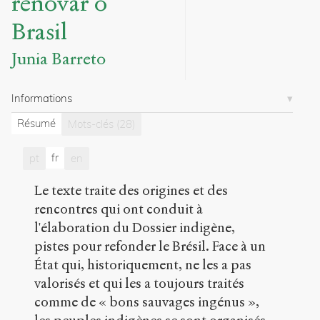
renovar o
/
Brasil
Exporter
Junia Barreto
Barreto,
Junia
.
Vozes
Informations
indígenas,
trilhas
Résumé
Mots-clés
(28)
para
renovar
o
fr
pt
en
Brasil,
Sementes
Le texte traite des origines et des
da
rencontres qui ont conduit à
liberdade,
l'élaboration du Dossier indigène,
trilhas
indígenas
.
pistes pour refonder le Brésil. Face à un
2022
.
État qui, historiquement, ne les a pas
Sens
valorisés et qui les a toujours traités
public
.
h
comme de « bons sauvages ingénus »,
t