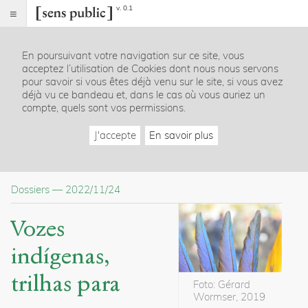
v. 0.1
Sens
public
En poursuivant votre navigation sur ce site, vous
Index
acceptez l’utilisation de Cookies dont nous nous servons
Dossier
pour savoir si vous êtes déjà venu sur le site, si vous avez
déjà vu ce bandeau et, dans le cas où vous auriez un
Table
compte, quels sont vos permissions.
des
matières
J'accepte
En savoir plus
Informations
Articles
Introdução
Dossiers
—
2022/11/24
Sumário
1
o
tempo: Eles escrevem
2
o
tempo: Eles testemunham
Vozes
3
o
tempo: Eles criam
4
o
tempo: Escrevendo sobre eles
indígenas,
Último tempo…
trilhas para
Foto: Gérard
Citer /
Wormser, 2019
Partager