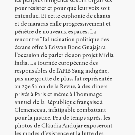
les peuples indigènes se sont organisés
t
pour résister et pour que leur voix soit
p
:
entendue. Et cette euphonie de chants
/
et de maracas enfle progressivement et
/
pénètre de nouveaux espaces. La
s
rencontre Hallucination politique des
e
n
écrans offre à Erisvan Bone Guajajara
s
l’occasion de parler de son projet Mídia
-
Índia. La tournée européenne des
p
u
responsables de l’APIB Sang indigène,
b
pas une goutte de plus, fut représentée
l
au 29e Salon de la Revue, à des dîners
i
c
privés à Paris et même à l’hommage
.
annuel de la République française à
o
Clemenceau, infatigable combattant
r
pour la justice. Peu de temps après, les
g
/
photos de Cláudia Andujar exposeront
d
les modes d’existence et la lutte des