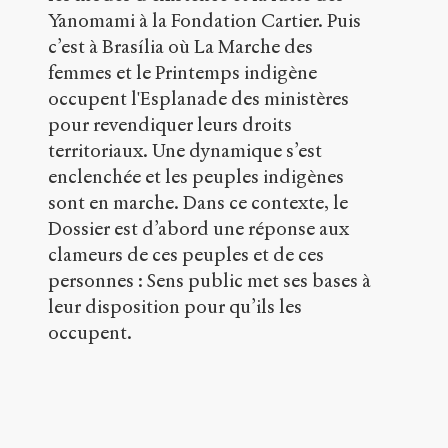
o
Yanomami à la Fondation Cartier. Puis
s
s
c’est à Brasília où La Marche des
i
femmes et le Printemps indigène
e
occupent l'Esplanade des ministères
r
s
pour revendiquer leurs droits
/
territoriaux. Une dynamique s’est
1
enclenchée et les peuples indigènes
6
sont en marche. Dans ce contexte, le
5
6
Dossier est d’abord une réponse aux
/
clameurs de ces peuples et de ces
personnes : Sens public met ses bases à
Copier la
référence
leur disposition pour qu’ils les
Chicago
occupent.
Copier la
référence
Bibtex