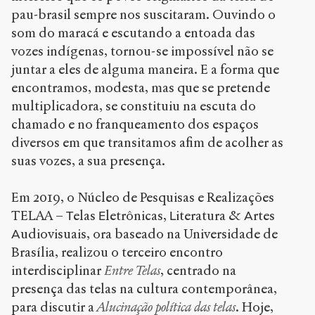
pau-brasil sempre nos suscitaram. Ouvindo o
som do maracá e escutando a entoada das
vozes indígenas, tornou-se impossível não se
juntar a eles de alguma maneira. E a forma que
encontramos, modesta, mas que se pretende
multiplicadora, se constituiu na escuta do
chamado e no franqueamento dos espaços
diversos em que transitamos afim de acolher as
suas vozes, a sua presença.
Em 2019, o Núcleo de Pesquisas e Realizações
TELAA –
elas
letrônicas,
iteratura &
rtes
T
E
L
A
udiovisuais, ora baseado na Universidade de
A
Brasília, realizou o terceiro encontro
interdisciplinar
Entre Telas
, centrado na
presença das telas na cultura contemporânea,
para discutir a
Alucinação política das telas
. Hoje,