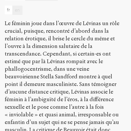
en
tant
fr
en
qu'homme.
Lévinas
Le féminin joue dans l’œuvre de Lévinas un rôle
et
crucial, puisque, rencontré d’abord dans la
la
relation érotique, il brise le cercle du même et
phénoménologie
de
l’ouvre à la dimension salutaire de la
l'Éros
.
transcendance. Cependant, si certain-es ont
2009
.
estimé que par là Lévinas rompait avec le
Sens
public
.
phallogocentrisme, dans une veine
h
beauvoirienne Stella Sandford montre à quel
t
point il demeure masculiniste. Sans témoigner
t
p
d’aucune distance critique, Lévinas associe le
:
féminin à l’ambiguïté de l’éros, à la différence
/
sexuelle et le pose comme l’autre à la fois
/
« inviolable » et quasi animal, irresponsable ou
s
e
enfantin d’un sujet qui ne se pense jamais qu’au
n
masculin. La critique de Beauvoir était donc