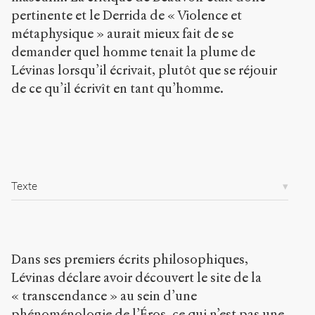
s
pertinente et le Derrida de « Violence et
-
p
métaphysique » aurait mieux fait de se
u
demander quel homme tenait la plume de
b
Lévinas lorsqu’il écrivait, plutôt que se réjouir
l
i
de ce qu’il écrivît en tant qu’homme.
c
.
o
r
g
/
a
Texte
r
t
i
c
l
Dans ses premiers écrits philosophiques,
e
Lévinas déclare avoir découvert le site de la
s
« transcendance » au sein d’une
/
7
phénoménologie de l’Éros, ce qui n’est pas une