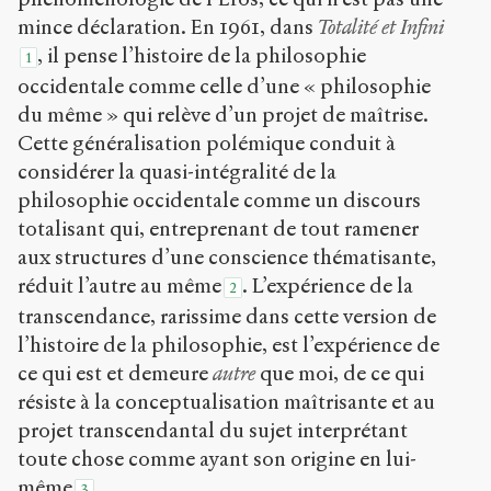
1
mince déclaration. En 1961, dans
Totalité et Infini
2
, il pense l’histoire de la philosophie
1
/
occidentale comme celle d’une « philosophie
Copier la
du même » qui relève d’un projet de maîtrise.
référence
Cette généralisation polémique conduit à
Chicago
considérer la quasi-intégralité de la
Copier la
référence
philosophie occidentale comme un discours
Bibtex
totalisant qui, entreprenant de tout ramener
aux structures d’une conscience thématisante,
réduit l’autre au même
. L’expérience de la
Creative
2
Commons
transcendance, rarissime dans cette version de
Attribution-
l’histoire de la philosophie, est l’expérience de
NonCommercial-
ce qui est et demeure
autre
que moi, de ce qui
ShareAlike 4.0
International
résiste à la conceptualisation maîtrisante et au
(CC BY-NC-SA
projet transcendantal du sujet interprétant
4.0) Sens-Public,
toute chose comme ayant son origine en lui-
2009
même
.
3