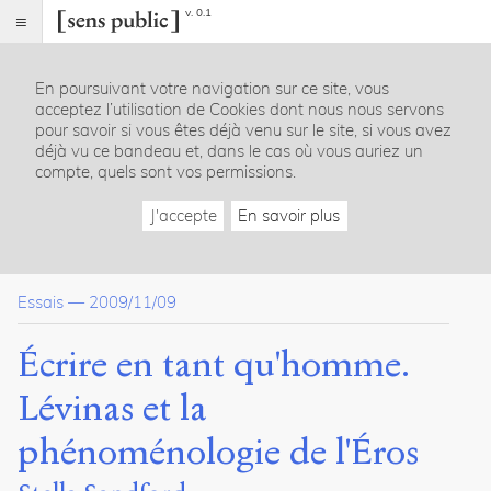
v. 0.1
Sens
public
En poursuivant votre navigation sur ce site, vous
Index
acceptez l’utilisation de Cookies dont nous nous servons
Article
pour savoir si vous êtes déjà venu sur le site, si vous avez
déjà vu ce bandeau et, dans le cas où vous auriez un
Table
compte, quels sont vos permissions.
des
matières
J'accepte
En savoir plus
Manger/aimer
Virilité du sujet13
La transcendance de l’Éros20
Essais
—
2009/11/09
L’altérité du féminin26
L’ambiguïté de l’amour28
L’ambiguïté de l’Aimée36
Écrire en tant qu'homme.
Simone de Beauvoir et le point de vue masculin
La différence des sexes/la différence sexuelle : une simple inv
Lévinas et la
Le féminin est la différence sexuelle70
Une subjectivité effacée75
phénoménologie de l'Éros
La parole est aux défenseurs83
L’engendrement de la fécondité