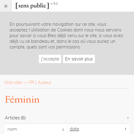
v. 0.1
Sens
public
En poursuivant votre navigation sur ce site, vous
Index
acceptez l’utilisation de Cookies dont nous nous servons
Rubriques
pour savoir si vous êtes déjà venu sur le site, si vous avez
déjà vu ce bandeau et, dans le cas où vous auriez un
compte, quels sont vos permissions.
Essais
Chroniques
J'accepte
En savoir plus
Entretiens
Lectures
Créations
Dossiers
Mot-clés
—
FR
Auteur
La
Féminin
revue
Accueil
Présentation
Articles
(6)
Publier
Contact
date
nom
À