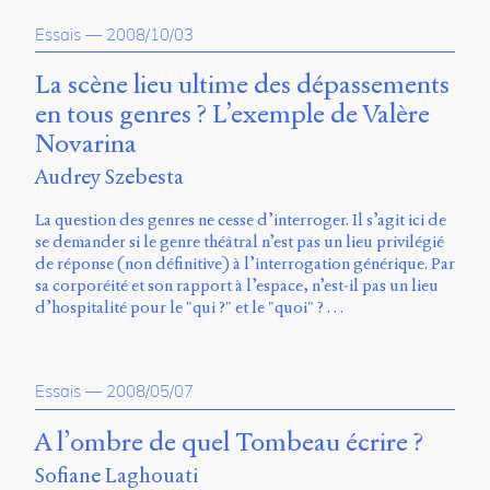
Émile
Greis,
Essais
—
2008/10/03
Timothée
Guicherd,
La scène lieu ultime des dépassements
Servanne
en tous genres ? L’exemple de Valère
Monjour,
Nicolas
Novarina
Sauret
Audrey Szebesta
et
Marcello
Vitali-
La question des genres ne cesse d’interroger. Il s’agit ici de
Rosati,
se demander si le genre théâtral n’est pas un lieu privilégié
de
de réponse (non définitive) à l’interrogation générique. Par
2018
sa corporéité et son rapport à l’espace, n’est-il pas un lieu
à
d’hospitalité pour le "qui ?" et le "quoi" ? …
2020.
Essais
—
2008/05/07
A l’ombre de quel Tombeau écrire ?
Sofiane Laghouati