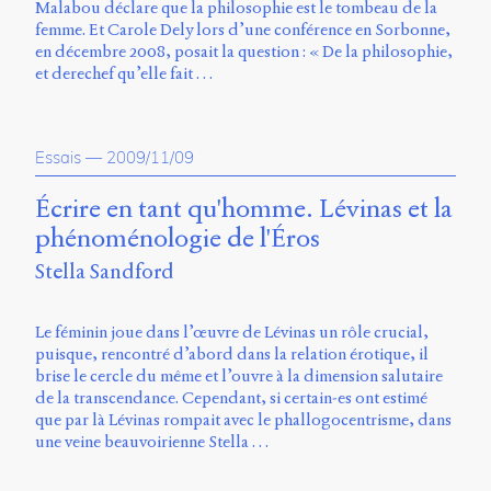
Malabou déclare que la philosophie est le tombeau de la
Storm
femme. Et Carole Dely lors d’une conférence en Sorbonne,
Type
en décembre 2008, posait la question : « De la philosophie,
Foundry
et derechef qu’elle fait …
et
Muli
de
Vernon
Essais
—
2009/11/09
Adams.
Écrire en tant qu'homme. Lévinas et la
Ce
site
phénoménologie de l'Éros
a
Stella Sandford
été
conçu
par
Le féminin joue dans l’œuvre de Lévinas un rôle crucial,
Julie
puisque, rencontré d’abord dans la relation érotique, il
Blanc,
brise le cercle du même et l’ouvre à la dimension salutaire
Maxime
de la transcendance. Cependant, si certain-es ont estimé
Bouton,
que par là Lévinas rompait avec le phallogocentrisme, dans
Jérémy
une veine beauvoirienne Stella …
De
Barros,