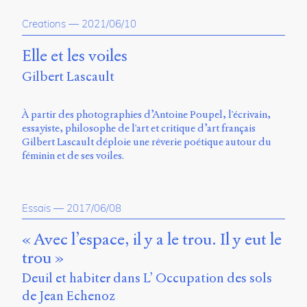
propos
Creations
—
2021/06/10
du
site
Archipel
Elle et les voiles
Gilbert Lascault
En
ligne
À partir des photographies d’Antoine Poupel, l'écrivain,
Mastodon
essayiste, philosophe de l'art et critique d’art français
Gilbert Lascault déploie une rêverie poétique autour du
féminin et de ses voiles.
Université
de
Sherbrooke
Campus
Essais
—
2017/06/08
de
Longueuil
« Avec l’espace, il y a le trou. Il y eut le
Local
trou »
B1-
12723
Deuil et habiter dans L’ Occupation des sols
150
de Jean Echenoz
Pl.