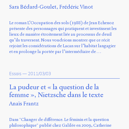
Charles-
Sara Bédard-Goulet
Frédéric Vinot
Le
Moyne
Longueuil
Le roman L’Occupation des sols (1988) de Jean Echenoz
(QC)
présente des personnages qui pratiquent et investissent les
J4K
lieux de manière étroitement liée au processus de deuil
0B7
qu’ils traversent. Nous voudrions montrer que ce récit
Canada
rejoint les considérations de Lacan sur l’habitat langagier
et en prolonge la portée par l’intermédiaire de …
ISSN
2104-
3272
Essais
—
2011/03/03
Sens
public
La pudeur et « la question de la
v.
femme », Nietzsche dans le texte
0.1
(2020/03)
Anaïs Frantz
Typographies
:
Dans "Changer de différence. Le féminin et la question
Jannon
philosophique" publié chez Galilée en 2009, Catherine
de