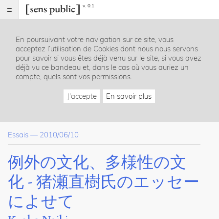
v. 0.1
Sens
public
En poursuivant votre navigation sur ce site, vous
Index
acceptez l’utilisation de Cookies dont nous nous servons
Article
pour savoir si vous êtes déjà venu sur le site, si vous avez
déjà vu ce bandeau et, dans le cas où vous auriez un
Notes
compte, quels sont vos permissions.
Citer /
Partager
J'accepte
En savoir plus
/
Exporter
Naiki,
Essais
—
2010/06/10
Kyoko
.
例
例外の文化、多様性の文
外
の
化 - 猪瀬直樹氏のエッセー
文
化、
によせて
多
様