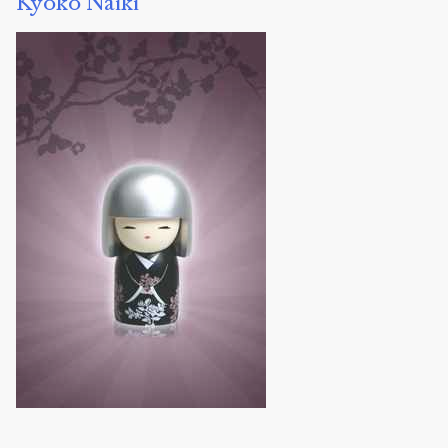
Kyoko Naiki
性
の
文
化
-
猪
瀬
直
樹
氏
の
エ
ッ
セ
ー
に
よ
せ
て
.
2010
.
Sens
public
.
h