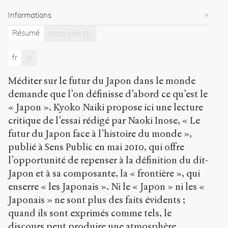
t
Informations
t
p
Résumé
Mots-clés
(1)
:
/
fr
ja
/
s
Méditer sur le futur du Japon dans le monde
e
n
demande que l’on définisse d’abord ce qu’est le
s
« Japon ». Kyoko Naiki propose ici une lecture
-
critique de l’essai rédigé par Naoki Inose, « Le
p
u
futur du Japon face à l’histoire du monde »,
b
publié à Sens Public en mai 2010, qui offre
l
l’opportunité de repenser à la définition du dit-
i
c
Japon et à sa composante, la « frontière », qui
.
enserre « les Japonais ». Ni le « Japon » ni les «
o
Japonais » ne sont plus des faits évidents ;
r
quand ils sont exprimés comme tels, le
g
/
discours peut produire une atmosphère