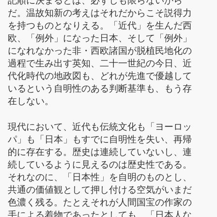
記順に決まるとは、必ずしも限らないから
だ。温故知新の考えはそれだからこそ説得力
を持つものとなりえる。「近代」を生んだ西
欧、「例外」になった日本、そして「例外」
になれなかった非・西欧諸国が脱植民地化の
過程で生み出す英知、二十一世紀の今日、近
代化時代の地政図も、どれが先進で優越して
いるという自明性のある判断基準も、もう存
在しない。
現代において、近代も伝統文化も「ヨーロッ
パ」も「日本」もすでに自明性を失い、再帰
的に存在する。歴史は連続していないし、連
続しているように見えるのは歴史性である。
それなのに、「日本性」を自明のものとし、
共通の価値観として押し付ける空気がいまだ
色濃く残る。たとえそれが人間国宝の作家の
手による着物であったとしても、「日本人な