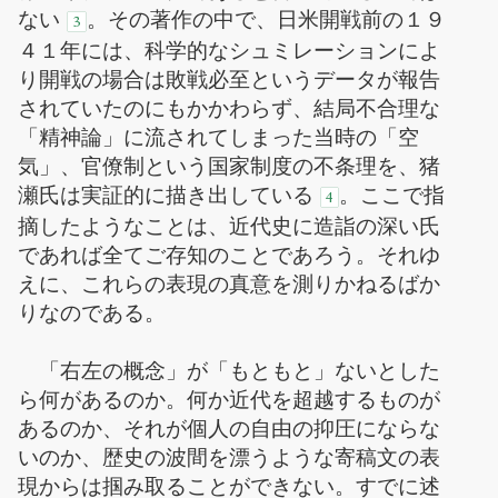
ない
。その著作の中で、日米開戦前の１９
3
４１年には、科学的なシュミレーションによ
り開戦の場合は敗戦必至というデータが報告
されていたのにもかかわらず、結局不合理な
「精神論」に流されてしまった当時の「空
気」、官僚制という国家制度の不条理を、猪
瀬氏は実証的に描き出している
。ここで指
4
摘したようなことは、近代史に造詣の深い氏
であれば全てご存知のことであろう。それゆ
えに、これらの表現の真意を測りかねるばか
りなのである。
「右左の概念」が「もともと」ないとした
ら何があるのか。何か近代を超越するものが
あるのか、それが個人の自由の抑圧にならな
いのか、歴史の波間を漂うような寄稿文の表
現からは掴み取ることができない。すでに述