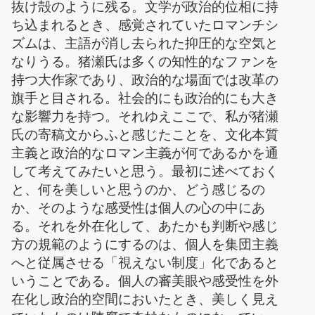
抜け殻のように残る。文学が政治的位相に持
ち込まれるとき、感覚されていたロマンチシ
ズムは、主語が消し去られた抑圧的な空気と
なりうる。猪瀬氏は多くの知性的なファンを
持つ大作家であり、政治的な場面では改革の
旗手と目される。社会的にも政治的にも大き
な影響力を持つ。それゆえここで、私が猪瀬
氏の寄稿文からふと感じたことを、文化本質
主義と政治的なロマン主義が何であるかを通
して考えてみたいと思う。最初に述べておく
と、何を美しいと思うのか、どう感じるの
か、そのような感受性は個人の心の中にあ
る。それを外在化して、あたかも判断や感じ
方の規範のようにするのは、個人を集団主義
へと従属させる「視えない制度」化であると
いうことである。個人の審美眼や感受性を外
在化し政治的空間においたとき、美しく見え