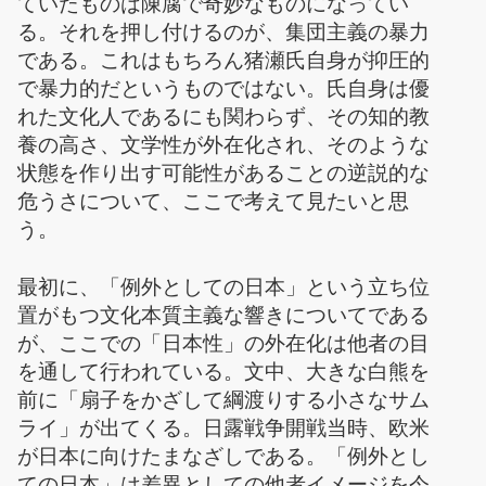
ていたものは陳腐で奇妙なものになってい
る。それを押し付けるのが、集団主義の暴力
である。これはもちろん猪瀬氏自身が抑圧的
で暴力的だというものではない。氏自身は優
れた文化人であるにも関わらず、その知的教
養の高さ、文学性が外在化され、そのような
状態を作り出す可能性があることの逆説的な
危うさについて、ここで考えて見たいと思
う。
最初に、「例外としての日本」という立ち位
置がもつ文化本質主義な響きについてである
が、ここでの「日本性」の外在化は他者の目
を通して行われている。文中、大きな白熊を
前に「扇子をかざして綱渡りする小さなサム
ライ」が出てくる。日露戦争開戦当時、欧米
が日本に向けたまなざしである。「例外とし
ての日本」は差異としての他者イメージを今