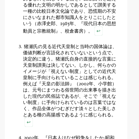
る優れた文明の明かしであるとして讃美する
一種の比較日本文化論であり、恐慌期の不安
にさいなまれた都市知識人をとりこにしたと
いう（赤澤史郎、1985年、『現代日本の思想
↩
動員と宗教統制』、校倉書房）。
猪瀬氏の見る近代天皇制と当時の国体論は、
価値判断が言語化されていないという点で、
決定的に違う。猪瀬氏自身の直接的な言葉に
天皇制讃美は決してない。しかし、何らかの
イメージが「視えない制度」としての近代天
皇制に手向けられていることは感じられる。
例えば『天皇の影法師』（2002年、小学館）
は、元号にまつわる俗世間の出来事を描き出
した現代の民俗誌であるが、そこで「視えな
い制度」に手向けられているのは言葉ではな
く、作品全体がつむぎだす淡々とした美しさ
とある種の高揚感であるように感じられる。
↩
2002年、『日本人はなぜ戦争をしたか-昭和