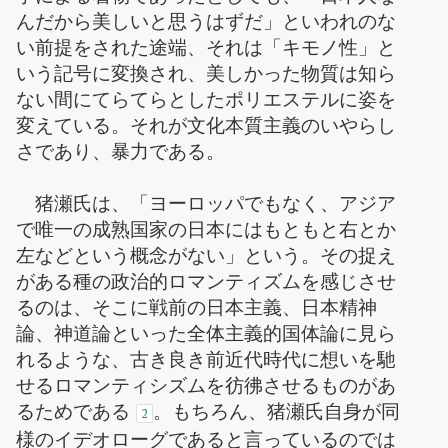
んだから美しいと思うはずだ」といわれのな
い前提をされた途端、それは「キモノ性」と
いう記号に変換され、美しかった物質は知ら
ない間にてらてらとしたポリエステルに姿を
変えている。それが文化本質主義のいやらし
さであり、暴力である。
猪瀬氏は、「ヨーロッパでもなく、アジア
で唯一の成熟国家の日本にはもともと右とか
左などという概念がない」という。その捉え
がある種の政治的ロマンティズムを感じさせ
るのは、そこに戦前の日本主義、日本精神
論、神道論といった全体主義的国体論に見ら
れるような、古き良き前近代時代に想いを馳
せるロマンティシズムを彷彿させるものがあ
るためである
。もちろん、猪瀬氏自身が同
2
様のイデオローグであると言っているのでは