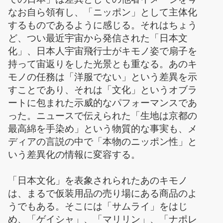
なお自ら領有し、「ニッポン」として主体化
するものであるように感じる。それはちょう
ど、つい最近宇宙から発信された「日本文
化」、日本人宇宙飛行士がキモノ姿で扇子を
持って宙返りをした光景とも重なる。あのキ
モノの任務は「洋服でない」という差異を示
すことであり、それは「文化」というオブラ
ートに包まれた示威的なパフォーマンスであ
った。ニュースで伝えられた「生地は京都の
最高綿を手染め」という物質的な事実も、メ
ディアの言説の中で「本物のニッポン性」と
いう差異化の情報に変容する。
「日本文化」を表象されられたあのキモノ
は、まるで仮装用品の売り場にある商品のよ
うでもある。そこには「サムライ」をはじ
め、「ゲイシャ」、「マリリン」、「ナポレ