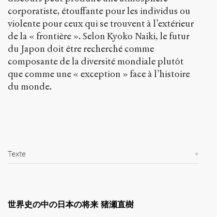
a
corporatiste, étouffante pour les individus ou
r
violente pour ceux qui se trouvent à l’extérieur
t
i
de la « frontière ». Selon Kyoko Naiki, le futur
c
du Japon doit être recherché comme
l
composante de la diversité mondiale plutôt
e
s
que comme une « exception » face à l’histoire
/
du monde.
7
4
8
/
Copier la
référence
Texte
Chicago
Copier la
référence
Bibtex
世界史の中の日本の将来 猪瀬直樹