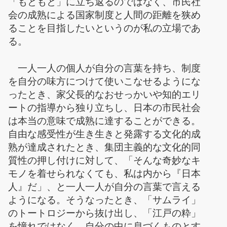
「もともと」に立ち返るのではなく、市民社
会の成熟による国家制度と人間の距離を狭め
ることを目指したいというのが私の立場であ
る。
一人一人の個人が自分の言葉を持ち、制度
を自分の味方につけて使いこなせるようにな
ったとき、家父長的なおせっかいや知的エリ
ートの指導から独り立ちし、日本の市民社会
は本当の意味で成熟に達することができる。
自由な感受性が生き生きと発露する文化的成
熟が達成されたとき、集団主義的な文化的同
質性の押し付けに対して、「そんな奇妙なキ
モノを着せられなくても、私は内から『日本
人』だ」、と一人一人が自分の言葉で言える
ようになる。そうなったとき、「サムライ」
のトートロジーから抜け出し、「江戸の粋」
を憧れではなく、自分の中に息づくものとす